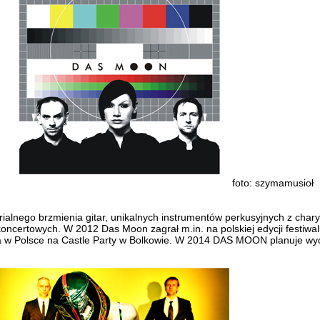
foto: szymamusioł
trialnego brzmienia gitar, unikalnych instrumentów perkusyjnych z char
ch koncertowych. W 2012 Das Moon zagrał m.in. na polskiej edycji f
ra w Polsce na Castle Party w Bolkowie. W 2014 DAS MOON planuje w