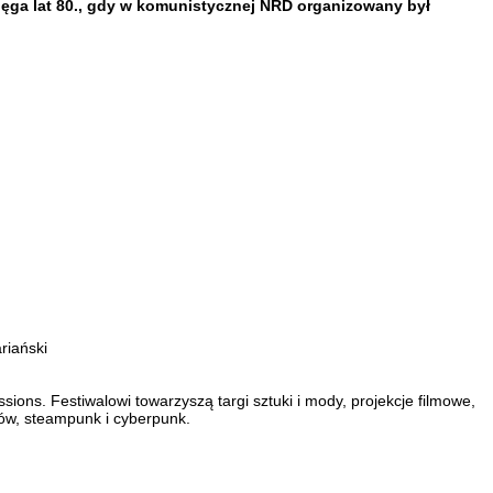
a sięga lat 80., gdy w komunistycznej NRD organizowany był
riański
ons. Festiwalowi towarzyszą targi sztuki i mody, projekcje filmowe,
tów, steampunk i cyberpunk.