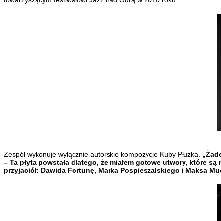
towarzyszącym festiwalowi Jazz nad Odrą w 2010 roku.
Zespół wykonuje wyłącznie autorskie kompozycje Kuby Płużka.
„Żade
– Ta płyta powstała dlatego, że miałem gotowe utwory, które są
przyjaciół: Dawida Fortunę, Marka Pospieszalskiego i Maksa Mu