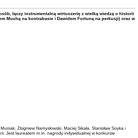
ób, łączy instrumentalną wirtuozerię z wielką wiedzą o historii
sem Muchą na kontrabasie i Dawidem Fortuną na perkusji) oraz w
z Muniak, Zbigniew Namysłowski, Maciej Sikała, Stanisław Soyka i
trii. Jest laureatem m.in. nagrody indywidualnej w konkursie