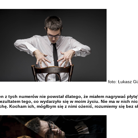
foto: Łukasz G
n z tych numerów nie powstał dlatego, że miałem nagrywać płytę'
 rezultatem tego, co wydarzyło się w moim życiu. Nie ma w nich n
chę. Kocham ich, mógłbym się z nimi ożenić, rozumiemy się bez s