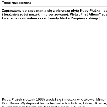
Treść rozszerzona
Zapraszamy do zapoznania się z pierwszą płytą Kuby Płużka - pol
i teraźniejszości muzyki improwizowanej. Płyta „First Album” z
kwartecie (z udziałem saksofonisty Marka Pospieszalskiego).
Kuba Płużek
(rocznik 1988) urodził się i mieszka w Krakowie. Mimo m
Piotr Baron. Występował też na festiwalach w Polsce, Litwie, Ukrainie,