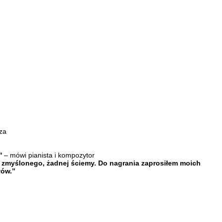
iza
'
– mówi pianista i kompozytor
ic zmyślonego, żadnej ściemy. Do nagrania zaprosiłem moich
łów.”