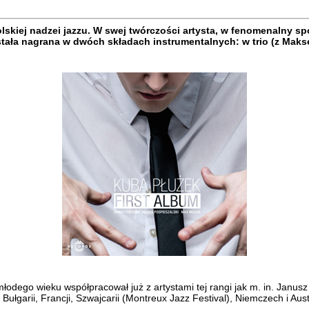
skiej nadzei jazzu. W swej twórczości artysta, w fenomenalny spos
ostała nagrana w dwóch składach instrumentalnych: w trio (z Mak
łodego wieku współpracował już z artystami tej rangi jak m. in. Janus
 Bułgarii, Francji, Szwajcarii (Montreux Jazz Festival), Niemczech i Aus