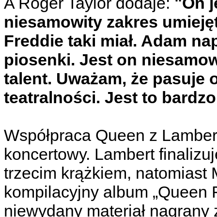
A Roger Taylor dodaje:
"On j
niesamowity zakres umieję
Freddie taki miał. Adam n
piosenki. Jest on niesamo
talent. Uważam, że pasuje
teatralności. Jest to bard
Współpraca Queen z Lamberte
koncertowy. Lambert finaliz
trzecim krążkiem, natomiast 
kompilacyjny album „Queen F
niewydany materiał nagrany 