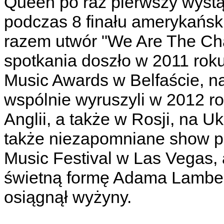
Queen po raz pierwszy wystą
podczas 8 finału amerykański
razem utwór "We Are The C
spotkania doszło w 2011 ro
Music Awards w Belfaście, na
wspólnie wyruszyli w 2012 r
Anglii, a także w Rosji, na U
także niezapomniane show po
Music Festival w Las Vegas, 
świetną formę Adama Lamber
osiągnął wyżyny.