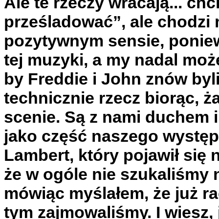
Ale te rzeczy wracają... ch
prześladować”, ale chodzi 
pozytywnym sensie, poniew
tej muzyki, a my nadal moż
by Freddie i John znów byl
technicznie rzecz biorąc, 
scenie. Są z nami duchem 
jako część naszego występu
Lambert, który pojawił się
że w ogóle nie szukaliśmy 
mówiąc myślałem, że już ra
tym zajmowaliśmy. I wiesz,