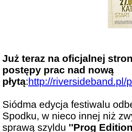
Już teraz na oficjalnej str
postępy prac nad nową
płytą
:
http://riversideband.pl/
Siódma edycja festiwalu odb
Spodku, w nieco innej niż zw
sprawą szyldu
''Prog Editio