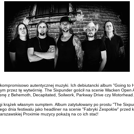
 bezkompromisowo autentycznej muzyki. Ich debiutancki album "Going to 
 przez tę wytwórnię. The Sixpunder gościł na scenie Wacken Open Air
 scenę z Behemoth, Decapitated, Soilwork, Parkway Drive czy Motorhead.
ugi krążek własnym sumptem. Album zatytułowany po prostu "The Sixp
ego dnia festiwalu jako headliner na scenie "Fabryki Zespołów" przed k
warszawskiej Proximie muzycy pokażą na co ich stać!