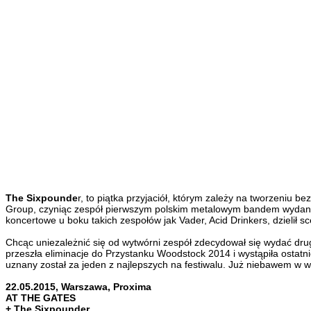
The Sixpounde
r, to piątka przyjaciół, którym zależy na tworzeniu
Group, czyniąc zespół pierwszym polskim metalowym bandem wydanym
koncertowe u boku takich zespołów jak Vader, Acid Drinkers, dzielił
Chcąc uniezależnić się od wytwórni zespół zdecydował się wydać dr
przeszła eliminacje do Przystanku Woodstock 2014 i wystąpiła ostatni
uznany został za jeden z najlepszych na festiwalu. Już niebawem w 
22.05.2015, Warszawa, Proxima
AT THE GATES
+ The Sixpounder