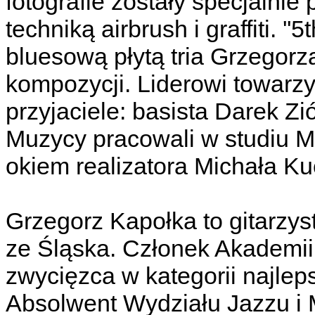
fotografie zostały specjalni
techniką airbrush i graffiti. '
bluesową płytą tria Grzegorza
kompozycji. Liderowi towarzys
przyjaciele: basista Darek Zió
Muzycy pracowali w studiu 
okiem realizatora Michała Ku
Grzegorz Kapołka to gitarzy
ze Śląska. Członek Akademii
zwycięzca w kategorii najleps
Absolwent Wydziału Jazzu i