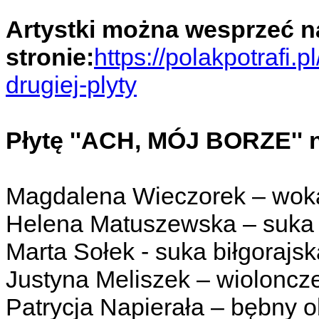
Artystki można wesprzeć n
stronie:
https://polakpotrafi.
drugiej-plyty
Płytę ''ACH, MÓJ BORZE'' n
Magdalena Wieczorek – wokal
Helena Matuszewska – suka b
Marta Sołek - suka biłgorajska
Justyna Meliszek – wioloncze
Patrycja Napierała – bębny o