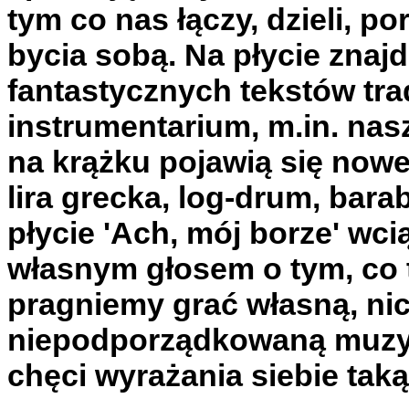
tym co nas łączy, dzieli, por
bycia sobą. Na płycie znajd
fantastycznych tekstów tr
instrumentarium, m.in. nasz
na krążku pojawią się nowe
lira grecka, log-drum, bar
płycie 'Ach, mój borze' w
własnym głosem o tym, co t
pragniemy grać własną, ni
niepodporządkowaną muzyk
chęci wyrażania siebie taką,