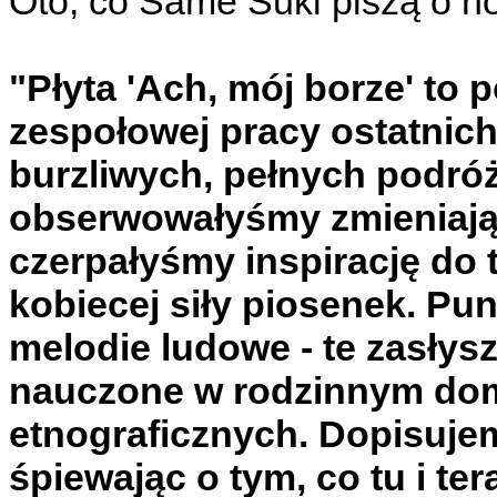
Oto, co Same Suki piszą o n
"Płyta 'Ach, mój borze' to
zespołowej pracy ostatnich
burzliwych, pełnych podró
obserwowałyśmy zmieniając
czerpałyśmy inspirację do
kobiecej siły piosenek. Pu
melodie ludowe - te zasłys
nauczone w rodzinnym domu
etnograficznych. Dopisujem
śpiewając o tym, co tu i ter