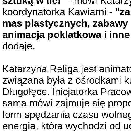
sztuką w tle!"
- mówi Katarz
koordynatorka Kawiarni -
"za
mas plastycznych, zabawy m
animacja poklatkowa i inne 
dodaje.
Katarzyna Religa jest animato
związana była z ośrodkami ku
Długołęce. Inicjatorka Pracow
sama mówi zajmuje się prop
form spędzania czasu wolnego
energia, która wychodzi od u