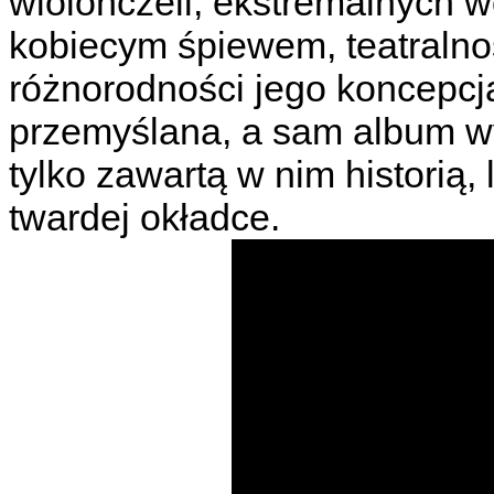
wiolonczeli, ekstremalnych 
kobiecym śpiewem, teatralnoś
różnorodności jego koncepcja
przemyślana, a sam album wy
tylko zawartą w nim historią
twardej okładce.