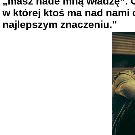
„masz nade mną władzę”. C
w której ktoś ma nad nami c
najlepszym znaczeniu.''