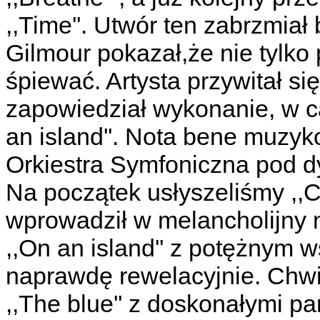
,,Time''. Utwór ten zabrzmia
Gilmour pokazał,że nie tylko p
śpiewać. Artysta przywitał się
zapowiedział wykonanie, w ca
an island''. Nota bene muzy
Orkiestra Symfoniczna pod d
Na początek usłyszeliśmy ,,Ca
wprowadził w melancholijny n
,,On an island'' z potężnym 
naprawdę rewelacyjnie. Chw
,,The blue'' z doskonałymi pa