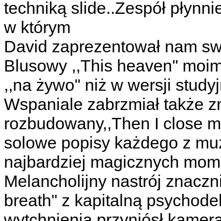
techniką slide..Zespół płynnie
w którym
David zaprezentował nam swo
Blusowy ,,This heaven'' moi
,,na żywo'' niż w wersji studyj
Wspaniale zabrzmiał także z
rozbudowany,,Then I close my
solowe popisy każdego z muz
najbardziej magicznych mom
Melancholijny nastrój znaczn
breath'' z kapitalną psychod
wytchnienia przyniósł kamera