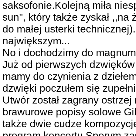
saksofonie.Kolejną miła nies
sun'', który także zyskał ,,n
do małej usterki technicznej)
największym...
No i dochodzimy do magnum o
Już od pierwszych dzwięków 
mamy do czynienia z dziełem
dzwięki poczułem się zupełn
Utwór został zagrany ostrzej 
brawurowe popisy solowe Gil
także dwie cudze kompozycje
program koncertu.Sporym z