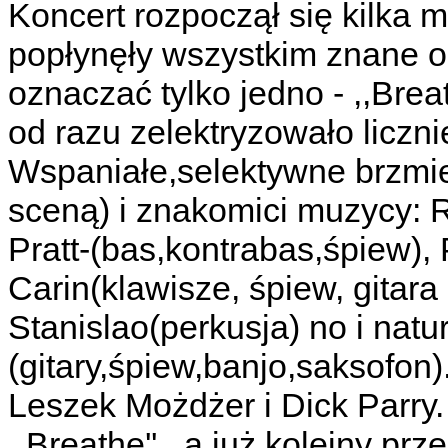
Koncert rozpoczął się kilka 
popłynęły wszystkim znane o
oznaczać tylko jedno - ,,Breat
od razu zelektryzowało liczn
Wspaniałe,selektywne brzmie
sceną) i znakomici muzycy: R
Pratt-(bas,kontrabas,śpiew),
Carin(klawisze, śpiew, gitara 
Stanislao(perkusja) no i nat
(gitary,śpiew,banjo,saksofon)
Leszek Możdżer i Dick Parry
,,Breathe'' , a już kolejny prze