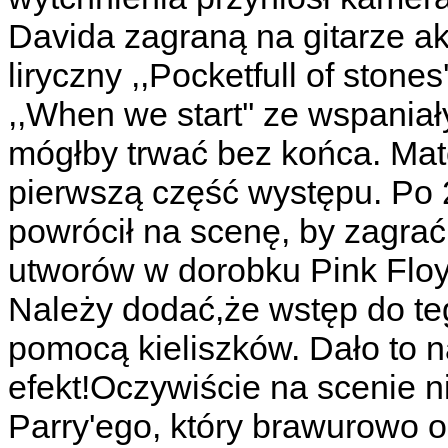
Davida zagraną na gitarze ak
liryczny ,,Pocketfull of ston
,,When we start'' ze wspaniał
mógłby trwać bez końca. Mater
pierwszą część występu. Po 
powrócił na scenę, by zagra
utworów w dorobku Pink Floyd
Należy dodać,że wstęp do te
pomocą kieliszków. Dało to 
efekt!Oczywiście na scenie 
Parry'ego, który brawurowo o