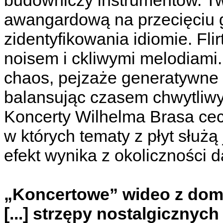
budowniczy instrumentów. T
awangardową na przecięciu 
zidentyfikowania idiomie. Fli
noisem i ckliwymi melodiami.
chaos, pejzaże generatywne 
balansując czasem chwytliwym
Koncerty Wilhelma Brasa cec
w których tematy z płyt służą
efekt wynika z okoliczności
„Koncertowe” wideo z dom
[...] strzępy nostalgiczny