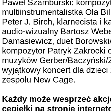
Paweł Szamburski; kompozyto
multiinstrumentalistka Ola Bi
Peter J. Birch, klarnecista i 
audio-wizualny Bartosz Webe
Damasiewicz, duet Borowski/
kompozytor Patryk Zakrocki o
muzyków Gerber/Baczyński/Z
wyjątkowy koncert dla dzieci
zespołu New Cage.
Każdy może wesprzeć akcję „
cegiełki na stronie interne