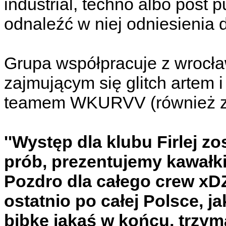
industrial, techno albo post 
odnaleźć w niej odniesienia do
Grupa współpracuje z wroc
zajmującym się glitch artem i
teamem WKURVV (również z 
''Występ dla klubu Firlej z
prób, prezentujemy kawałk
Pozdro dla całego crew xD
ostatnio po całej Polsce, ja
bibkę jakąś w końcu, trzyma