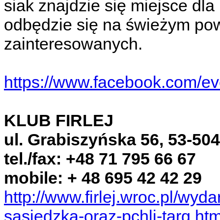
siak znajdzie się miejsce dl
odbędzie się na świeżym powi
zainteresowanych.
https://www.facebook.com/e
KLUB FIRLEJ
ul. Grabiszyńska 56, 53-50
tel./fax: +48 71 795 66 67
mobile: + 48 695 42 42 29
http://www.firlej.wroc.pl/wyd
sasiedzka-oraz-pchli-targ.htm