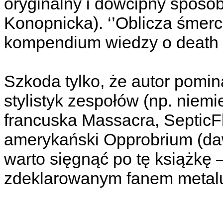
oryginalny i dowcipny sposób
Konopnicka). ‘’Oblicza śmerci
kompendium wiedzy o death m
Szkoda tylko, że autor pomin
stylistyk zespołów (np. niemi
francuska Massacra, SepticF
amerykański Opprobrium (daw
warto sięgnąć po tę książkę –
zdeklarowanym fanem metal