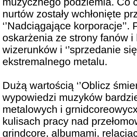
muzycznego podziemia. Co c
nurtów zostały wchłonięte pr
‘’Nadciągające korporacje’’.
oskarżenia ze strony fanów i
wizerunków i ‘’sprzedanie się
ekstremalnego metalu.
Dużą wartością ‘’Oblicz śmier
wypowiedzi muzyków bardzie 
metalowych i grnidcoreowycx
kulisach pracy nad przełomo
grindcore, albumami, relacja