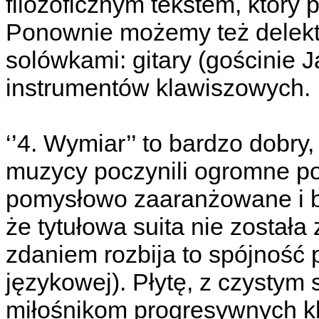
filozoficznym tekstem, który
Ponownie możemy też delekt
solówkami: gitary (gościnie J
instrumentów klawiszowych.
‘’4. Wymiar’’ to bardzo dobr
muzycy poczynili ogromne po
pomysłowo zaaranżowane i b
że tytułowa suita nie został
zdaniem rozbija to spójność 
językowej). Płytę, z czysty
miłośnikom progresywnych k