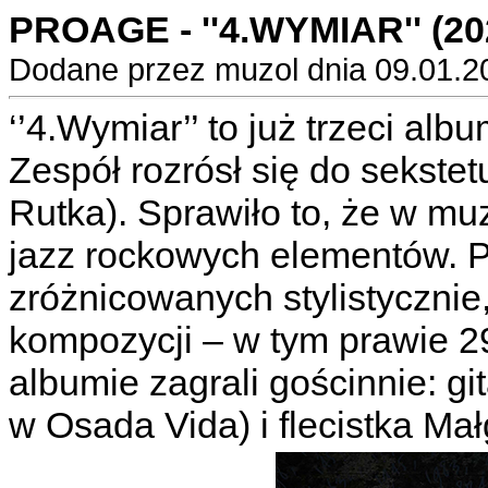
PROAGE - ''4.WYMIAR'' (20
Dodane przez muzol dnia 09.01.2
‘’4.Wymiar’’ to już trzeci al
Zespół rozrósł się do sekstet
Rutka). Sprawiło to, że w mu
jazz rockowych elementów. P
zróżnicowanych stylistyczn
kompozycji – w tym prawie 29
albumie zagrali gościnnie: gi
w Osada Vida) i flecistka Ma