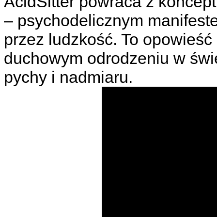
AcidSitter powraca z konce
– psychodelicznym manifeste
przez ludzkość. To opowieść
duchowym odrodzeniu w świec
pychy i nadmiaru.