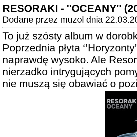
RESORAKI - ''OCEANY'' (2
Dodane przez muzol dnia 22.03.2
To już szósty album w dorob
Poprzednia płyta ‘’Horyzonty
naprawdę wysoko. Ale Resora
nierzadko intrygujących pom
nie muszą się obawiać o po