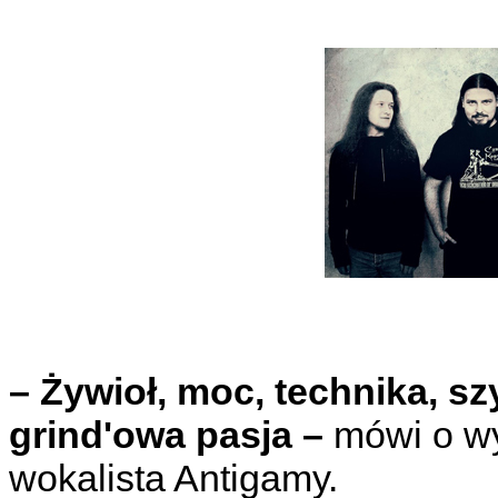
– Żywioł, moc, technika, s
grind'owa pasja –
mówi o wy
wokalista Antigamy.