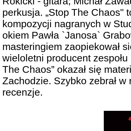
Rokicki - gitara; Michał Zawa
perkusja. „Stop The Chaos" 
kompozycji nagranych w Stud
okiem Pawła `Janosa` Grabo
masteringiem zaopiekował si
wieloletni producent zespoł
The Chaos” okazał się mate
Zachodzie. Szybko zebrał w 
recenzje.