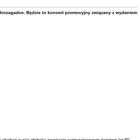
ydrozagadce. Będzie to koncert promocyjny związany z wydaniem
słychać w niej głęboką inspirację syntezatorowym światem lat 80-