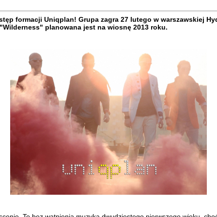
stęp formacji Uniqplan! Grupa zagra 27 lutego w warszawskiej H
"Wilderness" planowana jest na wiosnę 2013 roku.
scenie. To bez wątpienia muzyka dwudziestego pierwszego wieku, choć 