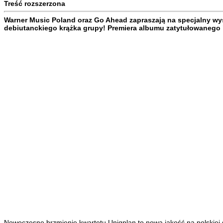
Treść rozszerzona
Warner Music Poland oraz Go Ahead zapraszają na specjalny wy
debiutanckiego krążka grupy! Premiera albumu zatytułowanego 
Nowoczesne brzmienie kwartetu Uniqplan to nowa jakość na polskiej 