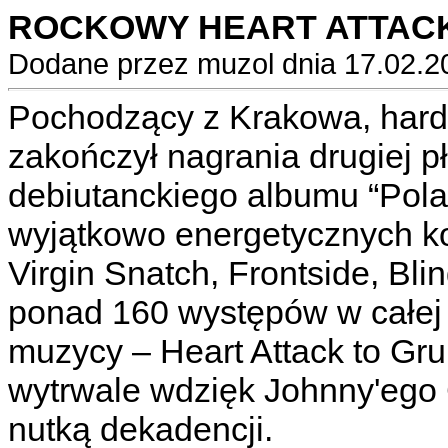
ROCKOWY HEART ATTAC
Dodane przez muzol dnia 17.02.2
Pochodzący z Krakowa, har
zakończył nagrania drugiej p
debiutanckiego albumu “Polar
wyjątkowo energetycznych ko
Virgin Snatch, Frontside, Bl
ponad 160 występów w całej 
muzycy – Heart Attack to Gr
wytrwale wdzięk Johnny'ego 
nutką dekadencji.