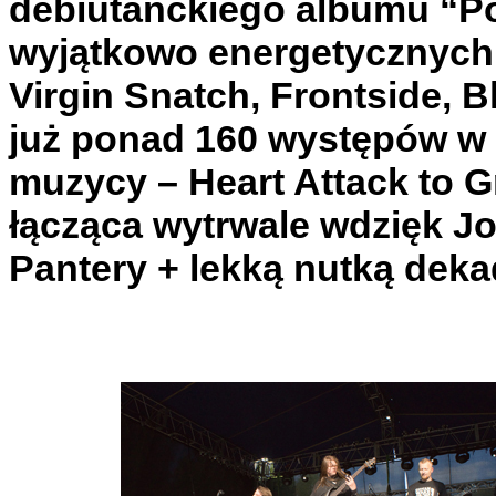
debiutanckiego albumu “Pol
wyjątkowo energetycznych 
Virgin Snatch, Frontside, 
już ponad 160 występów w 
muzycy – Heart Attack to 
łącząca wytrwale wdzięk J
Pantery + lekką nutką deka