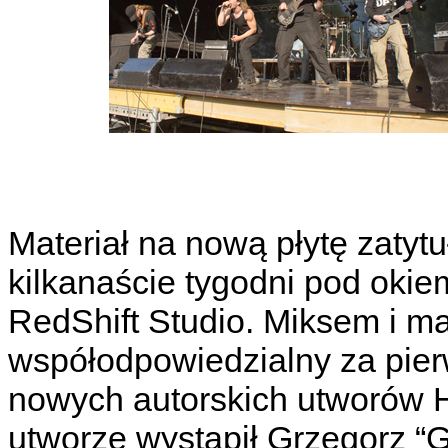
Materiał na nową płytę zatyt
kilkanaście tygodni pod okie
RedShift Studio. Miksem i ma
współodpowiedzialny za pierw
nowych autorskich utworów H
utworze wystąpił Grzegorz “Gr