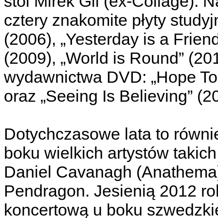
stoi Mirek Gil (ex-Collage).
cztery znakomite płyty study
(2006), „Yesterday is a Frien
(2009), „World is Round” (20
wydawnictwa DVD: „Hope To 
oraz „Seeing Is Believing” (2
Dotychczasowe lata to równie
boku wielkich artystów takich
Daniel Cavanagh (Anathema)
Pendragon. Jesienią 2012 rok
koncertową u boku szwedzkie