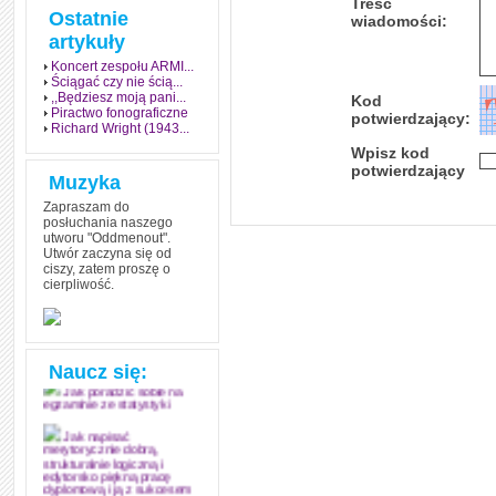
Treść
Ostatnie
wiadomości:
artykuły
Koncert zespołu ARMI...
Ściągać czy nie ścią...
,,Będziesz moją pani...
Kod
Piractwo fonograficzne
potwierdzający:
Richard Wright (1943...
Wpisz kod
potwierdzający
Muzyka
Zapraszam do
posłuchania naszego
utworu "Oddmenout".
Utwór zaczyna się od
ciszy, zatem proszę o
cierpliwość.
Jak stworzyć fenomen
grozy w muzyce
Jak zdać każdy
egzamin? Poznaj metody
mistrzów
Naucz się:
Jak poradzić sobie na
egzaminie ze statystyki
Jak napisać
merytorycznie dobrą,
strukturalnie logiczną i
edytorsko piękną pracę
dyplomową i ją z sukcesem