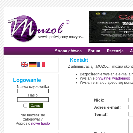
Strona główna
Forum
Recenzje
A
Kontakt
Z administracją .::MUZOL::. można skon
Bezpośrednie wysłanie e-maila 
Wysłanie
prywatnej wiadomości
.
Logowanie
Wysłanie znajdującego się poniż
Nazwa użytkownika
Hasło
Nick:
Adres e-mail:
Temat:
Nie możesz się
zalogować?
Poproś o
nowe hasło