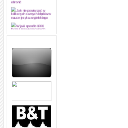
obronić
Jak nie powtarzać w
kółko tych samych błędów w
nauce języka angielskiego
W jaki sposób 1000
formuł konwersacyjnych
pozwoli Ci opanować język
angielski i sprawną
komunikację
Angielskie przyimki
(prepositions) na 1000
praktycznych przykładach,
dzięki którym łatwiej je
zapamiętasz
W końcu ktoś po ludzku i
zrozumiale wytłumaczył, na
czym polega mowa zależna
(reported speech) w języku
angielskim
Jak zacząć czytać
szybciej i więcej, ale nie
dłużej!