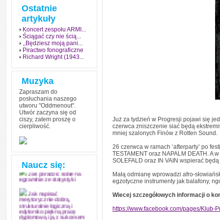
Ostatnie
artykuły
Koncert zespołu ARMI...
Ściągać czy nie ścią...
,,Będziesz moją pani...
Piractwo fonograficzne
Richard Wright (1943...
Muzyka
Zapraszam do
posłuchania naszego
utworu "Oddmenout".
Utwór zaczyna się od
ciszy, zatem proszę o
Już za tydzień w Progresji pojawi się 
cierpliwość.
czerwca zniszczenie siać będą ekstre
Jak stworzyć fenomen
mniej szalonych Finów z Rotten Sound.
grozy w muzyce
26 czerwca w ramach ‘afterparty’ po fe
Jak zdać każdy
TESTAMENT oraz NAPALM DEATH. A w ost
egzamin? Poznaj metody
SOLEFALD oraz IN VAIN wspierać będ
mistrzów
Naucz się:
Małą odmianę wprowadzi afro-słowiański
Jak poradzić sobie na
egzotyczne instrumenty jak balafony, ngo
egzaminie ze statystyki
Wiecej szczegółowych informacji o kon
Jak napisać
merytorycznie dobrą,
strukturalnie logiczną i
https://www.facebook.com/pages/Klub-
edytorsko piękną pracę
dyplomową i ją z sukcesem