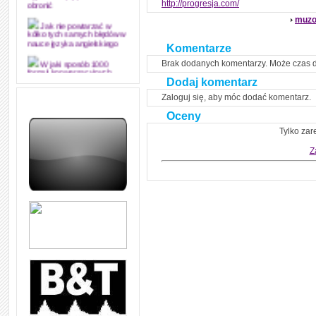
http://progresja.com/
obronić
muzo
Jak nie powtarzać w
kółko tych samych błędów w
nauce języka angielskiego
Komentarze
Brak dodanych komentarzy. Może czas 
W jaki sposób 1000
formuł konwersacyjnych
Dodaj komentarz
pozwoli Ci opanować język
angielski i sprawną
Zaloguj się, aby móc dodać komentarz.
komunikację
Oceny
Angielskie przyimki
Tylko zar
(prepositions) na 1000
praktycznych przykładach,
dzięki którym łatwiej je
Z
zapamiętasz
W końcu ktoś po ludzku i
zrozumiale wytłumaczył, na
czym polega mowa zależna
(reported speech) w języku
angielskim
Jak zacząć czytać
szybciej i więcej, ale nie
dłużej!