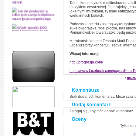
Talent kompozytorki multiinstrumentalist
obronić
muzykiem cesarzowej. Jej projekty „cros
lokalnymi muzykami, zyskały entuzjastyczn
Jak nie powtarzać w
wielu innych krajach.
kółko tych samych błędów w
nauce języka angielskiego
Podczas koncertu zostaną wykorzystane 
suka biłgorajska, fidel płocka, bas ludo
W jaki sposób 1000
Pomianowskiej towarzyszyć będą muzyc
formuł konwersacyjnych
pozwoli Ci opanować język
angielski i sprawną
Marokański koncert Zespołu Marii Pomi
komunikację
Organizatorzy koncertu: Festival intern
Angielskie przyimki
Więcej informacji
:
(prepositions) na 1000
praktycznych przykładach,
http://progresja.com/
dzięki którym łatwiej je
zapamiętasz
https://www.facebook.com/pages/Klub-
W końcu ktoś po ludzku i
muzo
zrozumiale wytłumaczył, na
czym polega mowa zależna
(reported speech) w języku
Komentarze
angielskim
Brak dodanych komentarzy. Może czas 
Jak zacząć czytać
szybciej i więcej, ale nie
Dodaj komentarz
dłużej!
Zaloguj się, aby móc dodać komentarz.
Oceny
Tylko zar
Z