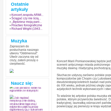
Ostatnie
artykuły
Koncert zespołu ARMI...
Ściągać czy nie ścią...
,,Będziesz moją pani...
Piractwo fonograficzne
Richard Wright (1943...
Muzyka
Zapraszam do
posłuchania naszego
utworu "Oddmenout".
Utwór zaczyna się od
ciszy, zatem proszę o
Koncert Marii Pomianowskiej będzie je
cierpliwość.
scenerii antycznego miasta położonego
Jak stworzyć fenomen
grozy w muzyce
muzykę dawną i tradycyjną pochodzącą 
Słuchacze usłyszą zarówno polskie popul
Jak zdać każdy
egzamin? Poznaj metody
kompozytorów jak Chopin czy Lutosławs
mistrzów
dwudziestopięcioletnich badań nad pol
Naucz się:
do XIX wieku, jednak później uległy za
Jak poradzić sobie na
azjatyckich technik wykonawczych i stw
egzaminie ze statystyki
To właśnie tej artystce polska muzyka 
Jak napisać
polskie, którym przywróciła świetność. 
merytorycznie dobrą,
tradycyjnej, laureatką odznaczeń państw
strukturalnie logiczną i
powierzając jej pierwszy w kraju wydział
edytorsko piękną pracę
dyplomową i ją z sukcesem