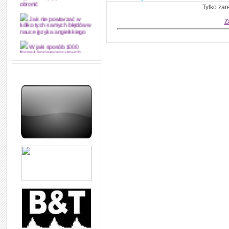
obronić
Tylko zar
Z
Jak nie powtarzać w
kółko tych samych błędów w
nauce języka angielskiego
W jaki sposób 1000
formuł konwersacyjnych
pozwoli Ci opanować język
angielski i sprawną
komunikację
Angielskie przyimki
(prepositions) na 1000
praktycznych przykładach,
dzięki którym łatwiej je
zapamiętasz
W końcu ktoś po ludzku i
zrozumiale wytłumaczył, na
czym polega mowa zależna
(reported speech) w języku
angielskim
Jak zacząć czytać
szybciej i więcej, ale nie
dłużej!