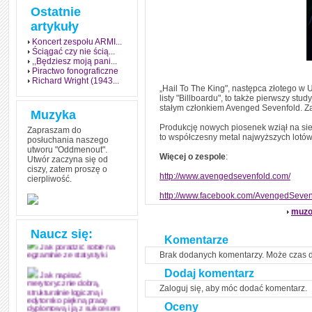
Ostatnie
artykuły
Koncert zespołu ARMI...
Ściągać czy nie ścią...
,,Będziesz moją pani...
Piractwo fonograficzne
Richard Wright (1943...
„Hail To The King", następca złotego w 
listy "Billboardu", to także pierwszy st
stałym członkiem Avenged Sevenfold. Za
Muzyka
Produkcję nowych piosenek wziął na si
Zapraszam do
to współczesny metal najwyższych lotów, 
posłuchania naszego
utworu "Oddmenout".
Więcej o zespole
:
Utwór zaczyna się od
ciszy, zatem proszę o
http://www.avengedsevenfold.com/
cierpliwość.
Jak stworzyć fenomen
grozy w muzyce
http://www.facebook.com/AvengedSeven
muzo
Jak zdać każdy
egzamin? Poznaj metody
mistrzów
Naucz się:
Komentarze
Jak poradzić sobie na
Brak dodanych komentarzy. Może czas 
egzaminie ze statystyki
Dodaj komentarz
Jak napisać
merytorycznie dobrą,
Zaloguj się, aby móc dodać komentarz.
strukturalnie logiczną i
edytorsko piękną pracę
Oceny
dyplomową i ją z sukcesem