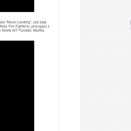
ytuł "Moon Landing", zaś datę
by, Foo Fighters), pracujący z
Terefe (KT Tunstall, Martha