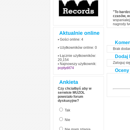
czym polega mowa zależna
(reported speech) w języku
angielskim
"To bardzo
czasów, w 
Jak zacząć czytać
wspaniałej
szybciej i więcej, ale nie
nagrody Iv
dłużej!
Aktualnie online
Gości online: 4
Komen
Użytkowników online: 0
Brak doda
Łącznie użytkowników:
Dodaj 
20,154
Zaloguj si
Najnowszy użytkownik:
pcptydit74
Oceny
Ankieta
Czy chciałbyś aby w
serwisie MUZOL
powstało forum
dyskusyjne?
Tak
Nie
Nie mam zdania