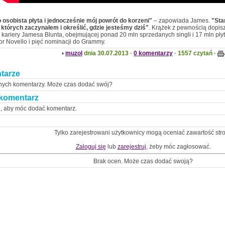
 osobista płyta i jednocześnie mój powrót do korzeni"
– zapowiada James.
"Sta
których zaczynałem i określić, gdzie jesteśmy dziś"
. Krążek z pewnością dopisz
 kariery Jamesa Blunta, obejmującej ponad 20 mln sprzedanych singli i 17 mln pły
or Novello i pięć nominacji do Grammy.
muzol
dnia 30.07.2013 ·
0 komentarzy
· 1557 czytań ·
tarze
nych komentarzy. Może czas dodać swój?
komentarz
ę, aby móc dodać komentarz.
Tylko zarejestrowani użytkownicy mogą oceniać zawartość str
Zaloguj się
lub
zarejestruj
, żeby móc zagłosować.
Brak ocen. Może czas dodać swoją?