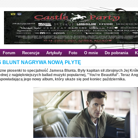
Forum
Recenzje
Artykuły
Foto
O mnie
Do pobrania
K
S BLUNT NAGRYWA NOWĄ PŁYTĘ
e piosenki to specjalność Jamesa Blunta. Były kapitan sił zbrojnych Jej Król
dnej z najpiękniejszych ballad muzyki popularnej, "You're Beautiful". Teraz An
apowiadającą jego nowy album, który ukaże się pod koniec października.