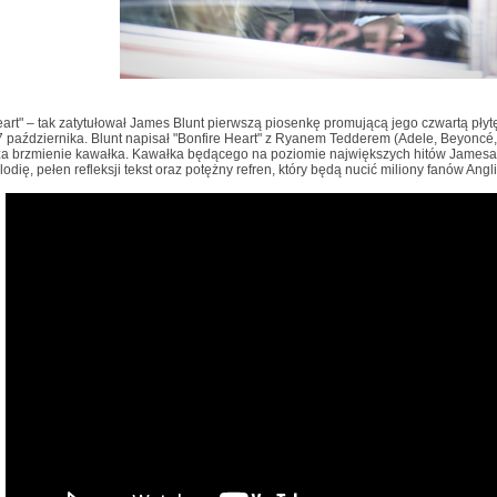
eart" – tak zatytułował James Blunt pierwszą piosenkę promującą jego czwartą płyt
7 października. Blunt napisał "Bonfire Heart" z Ryanem Tedderem (Adele, Beyoncé,
 za brzmienie kawałka. Kawałka będącego na poziomie największych hitów Jamesa
odię, pełen refleksji tekst oraz potężny refren, który będą nucić miliony fanów Angl