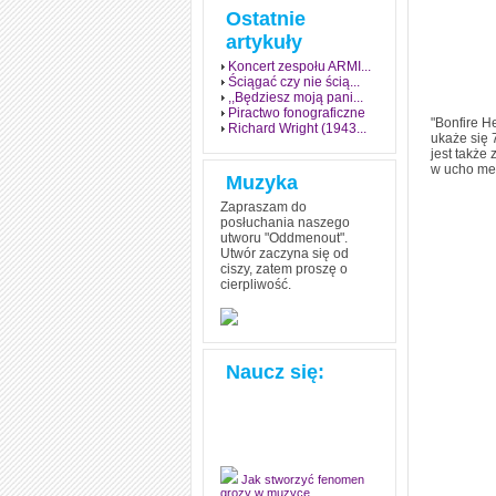
Ostatnie
artykuły
Koncert zespołu ARMI...
Ściągać czy nie ścią...
,,Będziesz moją pani...
Piractwo fonograficzne
"Bonfire H
Richard Wright (1943...
ukaże się 
jest także
w ucho mel
Muzyka
Zapraszam do
posłuchania naszego
utworu "Oddmenout".
Utwór zaczyna się od
ciszy, zatem proszę o
cierpliwość.
Naucz się:
Jak stworzyć fenomen