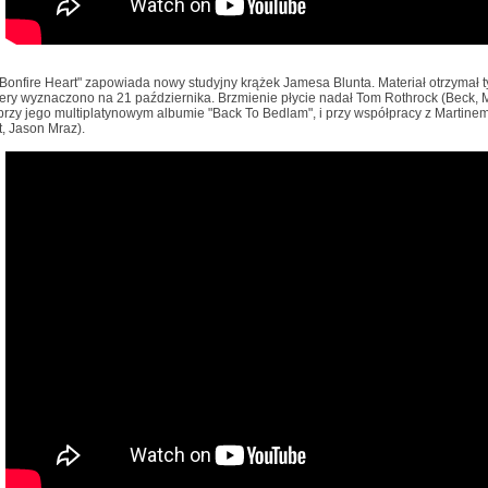
Bonfire Heart" zapowiada nowy studyjny krążek Jamesa Blunta. Materiał otrzymał t
ery wyznaczono na 21 października. Brzmienie płycie nadał Tom Rothrock (Beck, Mo
zy jego multiplatynowym albumie "Back To Bedlam", i przy współpracy z Martinem 
, Jason Mraz).