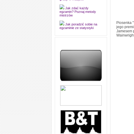
grozy w muzyce
Jak zdać każdy
egzamin? Poznaj metody
mistrzów
Piosenka "
Jak poradzić sobie na
jego premi
egzaminie ze statystyki
Jamesem pr
Wainwright
Jak napisać
merytorycznie dobrą,
strukturalnie logiczną i
edytorsko piękną pracę
dyplomową i ją z sukcesem
obronić
Jak nie powtarzać w
kółko tych samych błędów w
nauce języka angielskiego
W jaki sposób 1000
formuł konwersacyjnych
pozwoli Ci opanować język
angielski i sprawną
komunikację
Angielskie przyimki
(prepositions) na 1000
praktycznych przykładach,
dzięki którym łatwiej je
zapamiętasz
W końcu ktoś po ludzku i
zrozumiale wytłumaczył, na