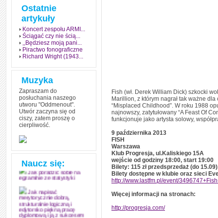
Ostatnie
artykuły
Koncert zespołu ARMI...
Ściągać czy nie ścią...
,,Będziesz moją pani...
Piractwo fonograficzne
Richard Wright (1943...
Muzyka
Zapraszam do
Fish (wł. Derek William Dick) szkocki w
posłuchania naszego
Marillion, z którym nagrał tak ważne dla 
utworu "Oddmenout".
“Misplaced Childhood”. W roku 1988 opuś
Utwór zaczyna się od
najnowszy, zatytułowany “A Feast Of C
ciszy, zatem proszę o
funkcjonuje jako artysta solowy, współp
cierpliwość.
Jak stworzyć fenomen
9 października 2013
grozy w muzyce
FISH
Warszawa
Jak zdać każdy
Klub Progresja, ul.Kaliskiego 15A
egzamin? Poznaj metody
mistrzów
wejście od godziny 18:00, start 19:00
Naucz się:
Bilety: 115 zł przedsprzedaż (do 15.09)
Bilety dostępne w klubie oraz sieci Ev
Jak poradzić sobie na
egzaminie ze statystyki
http://www.lastfm.pl/event/3496747+F
Więcej informacji na stronach:
Jak napisać
merytorycznie dobrą,
strukturalnie logiczną i
http://progresja.com/
edytorsko piękną pracę
dyplomową i ją z sukcesem