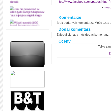
https://www.facebook.com/pages/Klub-
obronić
muzo
Jak nie powtarzać w
kółko tych samych błędów w
nauce języka angielskiego
Komentarze
Brak dodanych komentarzy. Może czas 
W jaki sposób 1000
formuł konwersacyjnych
Dodaj komentarz
pozwoli Ci opanować język
angielski i sprawną
Zaloguj się, aby móc dodać komentarz.
komunikację
Oceny
Angielskie przyimki
(prepositions) na 1000
Tylko zar
praktycznych przykładach,
dzięki którym łatwiej je
Z
zapamiętasz
W końcu ktoś po ludzku i
zrozumiale wytłumaczył, na
czym polega mowa zależna
(reported speech) w języku
angielskim
Jak zacząć czytać
szybciej i więcej, ale nie
dłużej!