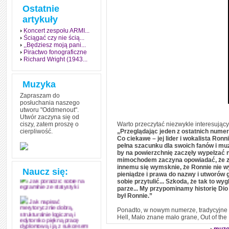
Ostatnie
artykuły
Koncert zespołu ARMI...
Ściągać czy nie ścią...
,,Będziesz moją pani...
Piractwo fonograficzne
Richard Wright (1943...
Muzyka
Zapraszam do
posłuchania naszego
utworu "Oddmenout".
Utwór zaczyna się od
ciszy, zatem proszę o
Warto przeczytać niezwykle interesujący
cierpliwość.
„Przeglądając jeden z ostatnich nume
Jak stworzyć fenomen
Co ciekawe – jej lider i wokalista Ro
grozy w muzyce
pełna szacunku dla swoich fanów i mu
by na powierzchnię zaczęły wypełzać n
Jak zdać każdy
mimochodem zaczyna opowiadać, że za
egzamin? Poznaj metody
innemu się wymsknie, że Ronnie nie wy
mistrzów
Naucz się:
pieniądze i prawa do nazwy i utworów g
sobie przytulić... Szkoda, że tak to w
Jak poradzić sobie na
parze... My przypominamy historię Dio
egzaminie ze statystyki
był Ronnie.”
Jak napisać
Ponadto, w nowym numerze, tradycyjne 
merytorycznie dobrą,
strukturalnie logiczną i
Hell, Mało znane mało grane, Out of th
edytorsko piękną pracę
dyplomową i ją z sukcesem