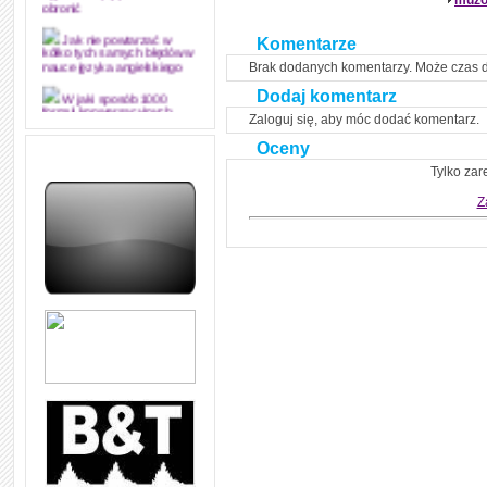
muzo
obronić
Komentarze
Jak nie powtarzać w
kółko tych samych błędów w
Brak dodanych komentarzy. Może czas 
nauce języka angielskiego
Dodaj komentarz
W jaki sposób 1000
formuł konwersacyjnych
Zaloguj się, aby móc dodać komentarz.
pozwoli Ci opanować język
angielski i sprawną
Oceny
komunikację
Tylko zar
Angielskie przyimki
Z
(prepositions) na 1000
praktycznych przykładach,
dzięki którym łatwiej je
zapamiętasz
W końcu ktoś po ludzku i
zrozumiale wytłumaczył, na
czym polega mowa zależna
(reported speech) w języku
angielskim
Jak zacząć czytać
szybciej i więcej, ale nie
dłużej!