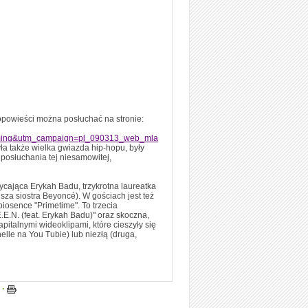
 opowieści można posłuchać na stronie:
aming&utm_campaign=pl_090313_web_mla
a także wielka gwiazda hip-hopu, były
posłuchania tej niesamowitej,
ycająca Erykah Badu, trzykrotna laureatka
a siostra Beyoncé). W gościach jest też
piosence "Primetime". To trzecia
E.N. (feat. Erykah Badu)" oraz skoczna,
pitalnymi wideoklipami, które cieszyły się
elle na You Tubie) lub niezłą (druga,
 ·