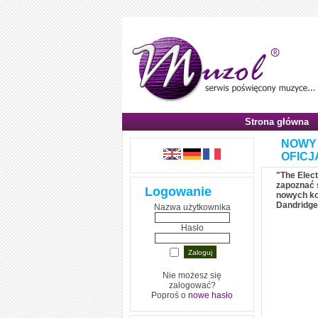
Strona główna
NOWY 
OFICJ
"The Elect
zapoznać s
Logowanie
nowych ko
Dandridge 
Nazwa użytkownika
Hasło
Nie możesz się
zalogować?
Poproś o
nowe hasło