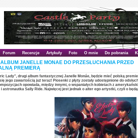
Forum
Recenzje
Artykuły
Foto
O mnie
Do pobrania
K
ALBUM JANELLE MONAE DO PRZESŁUCHANIA PRZED
ALNĄ PREMIERĄ
ric Lady", drugi album fantastycznej Janelle Monáe, będzie mieć polską premie
ię jego zawartością już teraz! Piosenki z płyty zostały udostępnione do odsłuc
mpozycjach opowiada, między innymi, o wspaniałych kobietach z amerykańskiej
i astronautka Sally Ride. Najwięcej jest jednak o alter ego artystki, czyli o b