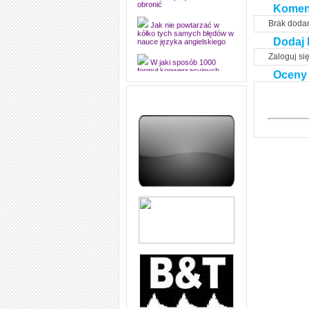
Komen
obronić
Brak doda
Jak nie powtarzać w
kółko tych samych błędów w
Dodaj 
nauce języka angielskiego
Zaloguj si
W jaki sposób 1000
Oceny
formuł konwersacyjnych
pozwoli Ci opanować język
angielski i sprawną
komunikację
Angielskie przyimki
(prepositions) na 1000
praktycznych przykładach,
dzięki którym łatwiej je
zapamiętasz
W końcu ktoś po ludzku i
zrozumiale wytłumaczył, na
czym polega mowa zależna
(reported speech) w języku
angielskim
Jak zacząć czytać
szybciej i więcej, ale nie
dłużej!