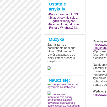
Ostatnie
artykuły
Koncert zespołu ARMI...
Ściągać czy nie ścią...
,,Będziesz moją pani...
Piractwo fonograficzne
Richard Wright (1943...
Muzyka
Dziewiętna
Zapraszam do
http://www
posłuchania naszego
utm_sourc
utworu "Oddmenout".
W produkcj
Utwór zaczyna się od
facet Jenn
ciszy, zatem proszę o
eklektyczne
cierpliwość.
Jak stworzyć fenomen
Na album
grozy w muzyce
Grammy, zn
rówieśnik 
Jak zdać każdy
kompozycja
egzamin? Poznaj metody
żywiołowa,
mistrzów
Naucz się:
oglądalnoś
ponad 700 
Jak poradzić sobie na
egzaminie ze statystyki
Wydawcą p
http://www
Jak napisać
merytorycznie dobrą,
strukturalnie logiczną i
edytorsko piękną pracę
dyplomową i ją z sukcesem