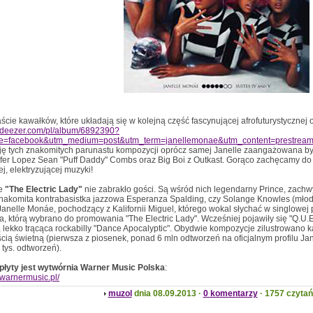
ście kawałków, które układają się w kolejną część fascynującej afrofuturystycznej
.deezer.com/pl/album/6892390?
e=facebook&utm_medium=post&utm_term=janellemonae&utm_content=prestre
ę tych znakomitych parunastu kompozycji oprócz samej Janelle zaangażowana był
ifer Lopez Sean "Puff Daddy" Combs oraz Big Boi z Outkast. Gorąco zachęcamy do 
j, elektryzującej muzyki!
ie
"The Electric Lady"
nie zabrakło gości. Są wśród nich legendarny Prince, zachw
akomita kontrabasistka jazzowa Esperanza Spalding, czy Solange Knowles (młodsz
Janelle Monáe, pochodzący z Kalifornii Miguel, którego wokal słychać w singlowej 
, którą wybrano do promowania "The Electric Lady". Wcześniej pojawiły się "Q.U.E.
 lekko trącąca rockabilly "Dance Apocalyptic". Obydwie kompozycje zilustrowano ka
cią świetną (pierwsza z piosenek, ponad 6 mln odtworzeń na oficjalnym profilu Jan
tys. odtworzeń).
łyty jest wytwórnia Warner Music Polska
:
.warnermusic.pl/
muzol
dnia 08.09.2013 ·
0 komentarzy
· 1757 czytań