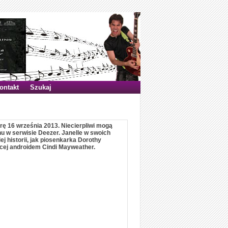
ontakt
Szukaj
rę 16 września 2013. Niecierpliwi mogą
hu w serwisie Deezer. Janelle w swoich
 historii, jak piosenkarka Dorothy
ędącej androidem Cindi Mayweather.