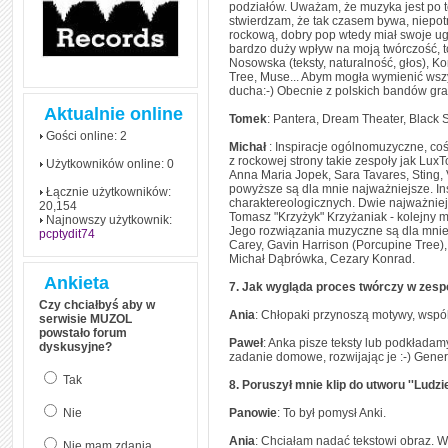
podziałów. Uważam, że muzyka jest po to
stwierdzam, że tak czasem bywa, niepotr
rockową, dobry pop wtedy miał swoje ugr
bardzo duży wpływ na moją twórczość, t
Nosowska (teksty, naturalność, głos), K
Tree, Muse... Abym mogła wymienić wszy
ducha:-) Obecnie z polskich bandów gr
Aktualnie online
Tomek
: Pantera, Dream Theater, Black 
Gości online: 2
Michał
: Inspiracje ogólnomuzyczne, co
z rockowej strony takie zespoły jak Lux
Użytkowników online: 0
Anna Maria Jopek, Sara Tavares, Sting,
powyższe są dla mnie najważniejsze. In
Łącznie użytkowników:
charaktereologicznych. Dwie najważniejsz
20,154
Tomasz "Krzyżyk" Krzyżaniak - kolejny 
Najnowszy użytkownik:
Jego rozwiązania muzyczne są dla mnie 
pcptydit74
Carey, Gavin Harrison (Porcupine Tree)
Michał Dąbrówka, Cezary Konrad.
Ankieta
7. Jak wygląda proces twórczy w zesp
Czy chciałbyś aby w
Ania
: Chłopaki przynoszą motywy, wspól
serwisie MUZOL
powstało forum
Paweł
: Anka pisze teksty lub podkłada
dyskusyjne?
zadanie domowe, rozwijając je :-) Gene
Tak
8. Poruszył mnie klip do utworu ''Ludz
Nie
Panowie
: To był pomysł Anki.
Ania
: Chciałam nadać tekstowi obraz. 
Nie mam zdania