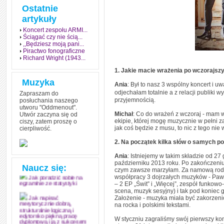
Ostatnie
artykuły
Koncert zespołu ARMI...
Ściągać czy nie ścią...
,,Będziesz moją pani...
Piractwo fonograficzne
Richard Wright (1943...
1. Jakie macie wrażenia po wczorajs
Muzyka
Ania
: Był to nasz 3 wspólny koncert i
odjechałam totalnie a z relacji publiki w
Zapraszam do
przyjemnością.
posłuchania naszego
utworu "Oddmenout".
Michał
: Co do wrażeń z wczoraj - mam w
Utwór zaczyna się od
ekipie, której mogę muzycznie w pełni z
ciszy, zatem proszę o
jak coś będzie z musu, to nic z tego nie 
cierpliwość.
Jak stworzyć fenomen
grozy w muzyce
2. Na początek kilka słów o samych p
Jak zdać każdy
Ania
: Istniejemy w takim składzie od 27
egzamin? Poznaj metody
październiku 2013 roku. Po zakończeni
mistrzów
Naucz się:
czym zawsze marzyłam. Za namową rodzi
współpracy 3 dojrzałych muzyków - Paw
Jak poradzić sobie na
– 2 EP „Świt” i „Więcej”, zespół funkow
egzaminie ze statystyki
scena, muzyk sesyjny) i tak pod koniec 
Założenie - muzyka miała być zakorzeni
Jak napisać
na rocka i polskimi tekstami.
merytorycznie dobrą,
strukturalnie logiczną i
edytorsko piękną pracę
W styczniu zagraliśmy swój pierwszy kon