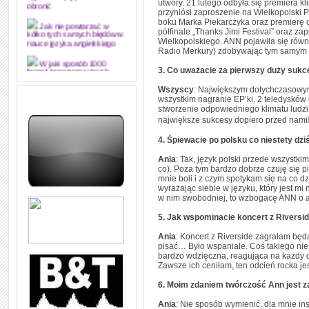
dyplomową i ją z sukcesem
utwory. 21 lutego odbyła się premiera k
obronić
przyniósł zaproszenie na Wielkopolski 
boku Marka Piekarczyka oraz premierę o
Jak nie powtarzać w
półfinale „Thanks Jimi Festival” oraz
kółko tych samych błędów w
Wielkopolskiego. ANN pojawiła się równi
nauce języka angielskiego
Radio Merkury) zdobywając tym samym c
W jaki sposób 1000
3. Co uważacie za pierwszy duży suk
formuł konwersacyjnych
pozwoli Ci opanować język
Wszyscy
: Największym dotychczasowym 
angielski i sprawną
wszystkim nagranie EP’ki, 2 teledysków 
komunikację
stworzenie odpowiedniego klimatu ludzi 
największe sukcesy dopiero przed nami
Angielskie przyimki
(prepositions) na 1000
praktycznych przykładach,
4. Śpiewacie po polsku co niestety dz
dzięki którym łatwiej je
zapamiętasz
Ania
: Tak, język polski przede wszystk
co). Poza tym bardzo dobrze czuję się p
W końcu ktoś po ludzku i
mnie boli i z czym spotykam się na co d
zrozumiale wytłumaczył, na
wyrażając siebie w języku, który jest m
czym polega mowa zależna
w nim swobodniej, to wzbogacę ANN o a
(reported speech) w języku
angielskim
5. Jak wspominacie koncert z Riversi
Jak zacząć czytać
Ania
: Koncert z Riverside zagrałam będ
szybciej i więcej, ale nie
dłużej!
pisać… Było wspaniale. Coś takiego nie 
bardzo wdzięczna, reagująca na każdy dź
Zawsze ich ceniłam, ten odcień rocka je
6. Moim zdaniem twórczość Ann jest z
Ania
: Nie sposób wymienić, dla mnie ins