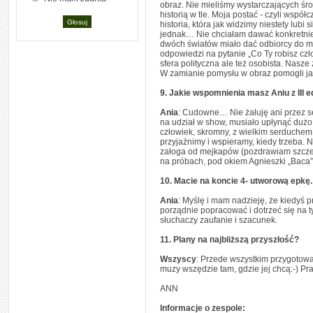
obraz. Nie mieliśmy wystarczających środ
historią w tle. Moja postać - czyli wspó
historia, która jak widzimy niestety lubi
jednak… Nie chciałam dawać konkretnie
dwóch światów miało dać odbiorcy do my
odpowiedzi na pytanie „Co Ty robisz czło
sfera polityczna ale też osobista. Nasz
W zamianie pomysłu w obraz pomogli jak
9. Jakie wspomnienia masz Aniu z III ed
Ania
: Cudowne… Nie żałuję ani przez 
na udział w show, musiało upłynąć dużo 
człowiek, skromny, z wielkim serduchem 
przyjaźnimy i wspieramy, kiedy trzeba. N
załoga od mejkapów (pozdrawiam szczegó
na próbach, pod okiem Agnieszki „Baca”
10. Macie na koncie 4- utworową epkę
Ania
: Myślę i mam nadzieję, że kiedyś 
porządnie popracować i dotrzeć się na 
słuchaczy zaufanie i szacunek.
11. Plany na najbliższą przyszłość?
Wszyscy
: Przede wszystkim przygotowa
muzy wszędzie tam, gdzie jej chcą:-) Pr
ANN
Informacje o zespole: