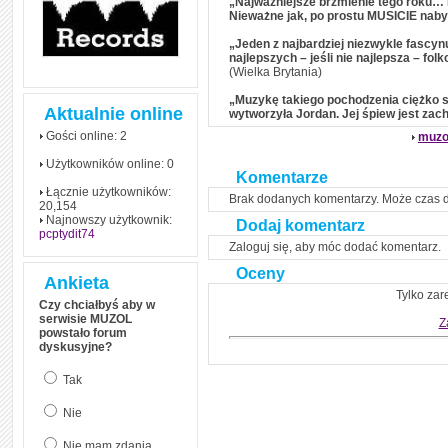
„Najważniejsze brzmienie tego roku… 
Nieważne jak, po prostu MUSICIE nabyć
„Jeden z najbardziej niezwykle fascy
najlepszych – jeśli nie najlepsza – f
(Wielka Brytania)
„Muzykę takiego pochodzenia ciężko s
Aktualnie online
wytworzyła Jordan. Jej śpiew jest zac
Gości online: 2
muzo
Użytkowników online: 0
Komentarze
Łącznie użytkowników:
Brak dodanych komentarzy. Może czas 
20,154
Najnowszy użytkownik:
Dodaj komentarz
pcptydit74
Zaloguj się, aby móc dodać komentarz.
Oceny
Ankieta
Tylko zar
Czy chciałbyś aby w
serwisie MUZOL
Z
powstało forum
dyskusyjne?
Tak
Nie
Nie mam zdania