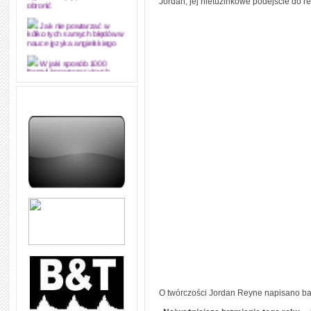
Jordan, jej nietuzinkowe podejście do r
obronić
Jak nie powtarzać w
kółko tych samych błędów w
nauce języka angielskiego
W jaki sposób 1000
formuł konwersacyjnych
pozwoli Ci opanować język
angielski i sprawną
komunikację
Angielskie przyimki
(prepositions) na 1000
praktycznych przykładach,
dzięki którym łatwiej je
zapamiętasz
W końcu ktoś po ludzku i
zrozumiale wytłumaczył, na
czym polega mowa zależna
(reported speech) w języku
angielskim
Jak zacząć czytać
szybciej i więcej, ale nie
dłużej!
O twórczości Jordan Reyne napisano ba