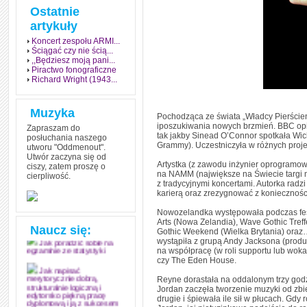
Ostatnie
artykuły
Koncert zespołu ARMI...
Ściągać czy nie ścią...
,,Będziesz moją pani...
Piractwo fonograficzne
Richard Wright (1943...
Muzyka
Pochodząca ze świata „Władcy Pierścien
iposzukiwania nowych brzmień. BBC opisu
Zapraszam do
tak jakby Sinead O’Connor spotkała Wi
posłuchania naszego
Grammy). Uczestniczyła w różnych projek
utworu "Oddmenout".
Utwór zaczyna się od
Artystka (z zawodu inżynier oprogramow
ciszy, zatem proszę o
na NAMM (największe na Świecie targi m
cierpliwość.
Jak stworzyć fenomen
z tradycyjnymi koncertami. Autorka radzi
grozy w muzyce
karierą oraz zrezygnować z koniecznośc
Jak zdać każdy
Nowozelandka występowała podczas festiw
egzamin? Poznaj metody
Arts (Nowa Zelandia), Wave Gothic Treff
mistrzów
Naucz się:
Gothic Weekend (Wielka Brytania) ora
wystąpiła z grupą Andy Jacksona (produc
Jak poradzić sobie na
na współpracę (w roli supportu lub wokal
egzaminie ze statystyki
czy The Eden House.
Jak napisać
Reyne dorastała na oddalonym trzy godz
merytorycznie dobrą,
Jordan zaczęła tworzenie muzyki od zbi
strukturalnie logiczną i
drugie i śpiewała ile sił w płucach. Gdy 
edytorsko piękną pracę
dyplomową i ją z sukcesem