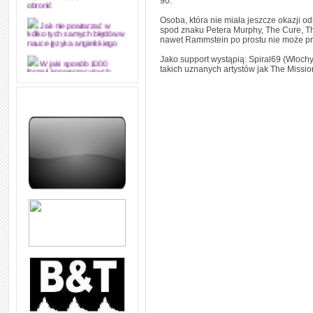
90.
obronić
Osoba, która nie miała jeszcze okazji od
Jak nie powtarzać w
spod znaku Petera Murphy, The Cure, Th
kółko tych samych błędów w
nawet Rammstein po prostu nie może pr
nauce języka angielskiego
Jako support wystąpią: Spiral69 (Włoch
W jaki sposób 1000
takich uznanych artystów jak The Missio
formuł konwersacyjnych
pozwoli Ci opanować język
angielski i sprawną
komunikację
Angielskie przyimki
(prepositions) na 1000
praktycznych przykładach,
dzięki którym łatwiej je
zapamiętasz
W końcu ktoś po ludzku i
zrozumiale wytłumaczył, na
czym polega mowa zależna
(reported speech) w języku
angielskim
Jak zacząć czytać
szybciej i więcej, ale nie
dłużej!