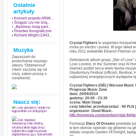
Ostatnie
artykuły
Koncert zespołu ARMI...
Ściągać czy nie ścią...
,,Będziesz moją pani...
Piractwo fonograficzne
Richard Wright (1943...
Crystal Fighters
to angielsko-hiszpańsk
rocka po electro i punka. W jego skład 
Muzyka
roku 2011 wokalistki Eleanor Fletcher or
Zapraszam do
Debiutancki album grupy „Star of Love” 
posłuchania naszego
Love London, In the Summer oraz At Hom
utworu "Oddmenout".
również podbił serca wielu fanów muzyki 
Utwór zaczyna się od
Glastonbury Festival (official), Bestival,
ciszy, zatem proszę o
najbardziej energetycznych występów łąc
cierpliwość.
Jak stworzyć fenomen
grozy w muzyce
Crystal Fighters [GB] | Warsaw Music
Progresja Music Zone
Jak zdać każdy
data: 26/09/2014
egzamin? Poznaj metody
godziny: 20:00 - 23:30
mistrzów
Naucz się:
scena: Main Stage
ceny biletów: przedsprzedaż - 90 PLN 
Jak poradzić sobie na
organizator: Good Music.
egzaminie ze statystyki
http://progresja.com/events/crystal-fig
Jak napisać
Formacja
Diary Of Dreams
powstała już
merytorycznie dobrą,
w tym okresie opierało się głównie na gi
strukturalnie logiczną i
składu zespołu Garden Of Delight, będą
edytorsko piękną pracę
dyplomową i ją z sukcesem