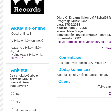
Diary Of Dreams [Niemcy] / Spiral69 [
Progresja Music Zone
data: 27/09/2014
Aktualnie online
godzina: 18:00 - 23:30
scena: Main Stage
Gości online: 1
ceny biletów: przedsprzedaż - 109 PLN
organizator: PMZ.
Użytkowników online: 0
http://progresja.com/events/diary-of-dr
Łącznie użytkowników:
muzo
20,154
Najnowszy użytkownik:
Komentarze
pcptydit74
Brak dodanych komentarzy. Może czas 
Dodaj komentarz
Ankieta
Zaloguj się, aby móc dodać komentarz.
Czy chciałbyś aby w
serwisie MUZOL
Oceny
powstało forum
dyskusyjne?
Tylko zar
Z
Tak
Nie
Nie mam zdania