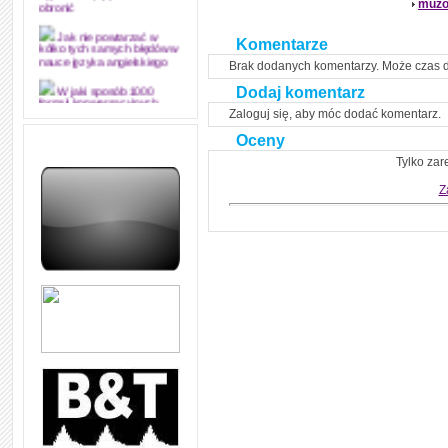
muzo
obronić
Jak nie powtarzać w
Komentarze
kółko tych samych błędów w
Brak dodanych komentarzy. Może czas 
nauce języka angielskiego
Dodaj komentarz
W jaki sposób 1000
formuł konwersacyjnych
Zaloguj się, aby móc dodać komentarz.
pozwoli Ci opanować język
angielski i sprawną
Oceny
komunikację
Tylko zar
Angielskie przyimki
(prepositions) na 1000
Z
praktycznych przykładach,
dzięki którym łatwiej je
zapamiętasz
W końcu ktoś po ludzku i
zrozumiale wytłumaczył, na
czym polega mowa zależna
(reported speech) w języku
angielskim
Jak zacząć czytać
szybciej i więcej, ale nie
dłużej!