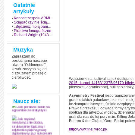
Ostatnie
artykuły
Koncert zespołu ARMI...
Ściągać czy nie ścią...
,,Będziesz moją pani...
Piractwo fonograficzne
Richard Wright (1943...
Muzyka
Zapraszam do
posłuchania naszego
utworu "Oddmenout".
Utwór zaczyna się od
ciszy, zatem proszę o
cierpliwość.
Wejściówki na festiwal są już dostępne 
Jak stworzyć fenomen
grozy w muzyce
2015--karnet-1416312375/96170-bilety-
pierwszej, ograniczonej, puli sprzedaży
Jak zdać każdy
egzamin? Poznaj metody
Asymmetry Festival
jest organizowany
mistrzów
granice takich gatunków jak metal, rock
Naucz się:
bezkompromisowych, śmiało czepiących z
Jak poradzić sobie na
Prawda przekazu i odwaga formy artysty
egzaminie ze statystyki
spotkań dla artystów, widzów, dziennika
grali dla nas do tej pory m.in. Killing J
Jak napisać
Bohren & der Club of Gore. Blisko połow
merytorycznie dobrą,
strukturalnie logiczną i
http://www.firlej.wroc.pl/
edytorsko piękną pracę
dyplomową i ją z sukcesem