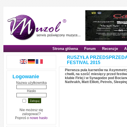
Strona główna
Forum
Recenzje
A
RUSZYŁA PRZEDSPRZED
FESTIVAL 2015
Pierwsza pula karnetów na Asymmetry F
chwili, na sześć miesięcy przed fest
Logowanie
klubie Firlej i w Synagodze pod Bocian
Nathrakh, Matt Elliott, Petrels, Sleepin
Nazwa użytkownika
Hasło
Nie możesz się
zalogować?
Poproś o
nowe hasło