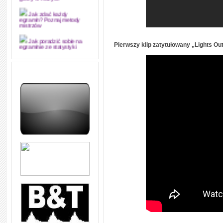
grozy w muzyce
Jak zdać każdy
egzamin? Poznaj metody
mistrzów
Jak poradzić sobie na
Pierwszy klip zatytułowany „Lights Ou
egzaminie ze statystyki
Jak napisać
merytorycznie dobrą,
strukturalnie logiczną i
edytorsko piękną pracę
dyplomową i ją z sukcesem
obronić
Jak nie powtarzać w
kółko tych samych błędów w
nauce języka angielskiego
W jaki sposób 1000
formuł konwersacyjnych
pozwoli Ci opanować język
angielski i sprawną
komunikację
Angielskie przyimki
(prepositions) na 1000
praktycznych przykładach,
dzięki którym łatwiej je
zapamiętasz
W końcu ktoś po ludzku i
zrozumiale wytłumaczył, na