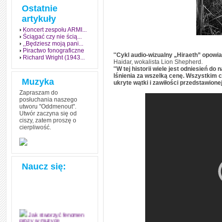
Ostatnie
artykuły
Koncert zespołu ARMI...
Ściągać czy nie ścią...
,,Będziesz moją pani...
Piractwo fonograficzne
''Cykl audio-wizualny „Hiraeth” opow
Richard Wright (1943...
Haidar, wokalista Lion Shepherd.
''W tej historii wiele jest odniesień d
lśnienia za wszelką cenę. Wszystkim 
Muzyka
ukryte wątki i zawiłości przedstawionej 
Zapraszam do
posłuchania naszego
utworu "Oddmenout".
Utwór zaczyna się od
ciszy, zatem proszę o
cierpliwość.
Naucz się:
Jak stworzyć fenomen