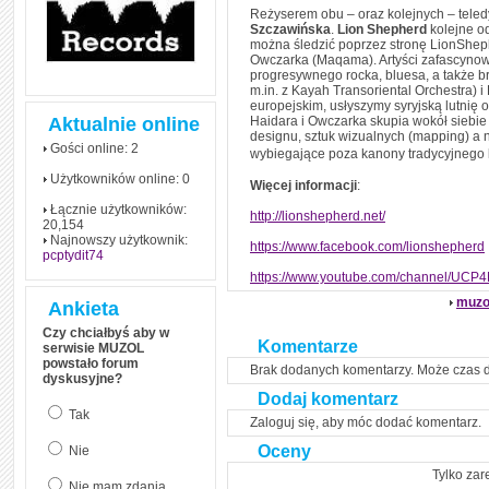
czym polega mowa zależna
Reżyserem obu – oraz kolejnych – tele
(reported speech) w języku
Szczawińska
.
Lion Shepherd
kolejne od
angielskim
można śledzić poprzez stronę LionShep
Owczarka (Maqama). Artyści zafascynowa
Jak zacząć czytać
progresywnego rocka, bluesa, a także br
szybciej i więcej, ale nie
m.in. z Kayah Transoriental Orchestra)
dłużej!
europejskim, usłyszymy syryjską lutnię o
Aktualnie online
Haidara i Owczarka skupia wokół siebie
designu, sztuk wizualnych (mapping) a n
Gości online: 2
wybiegające poza kanony tradycyjnego
Użytkowników online: 0
Więcej informacji
:
Łącznie użytkowników:
http://lionshepherd.net/
20,154
Najnowszy użytkownik:
https://www.facebook.com/lionshepherd
pcptydit74
https://www.youtube.com/channel/U
muzo
Ankieta
Czy chciałbyś aby w
Komentarze
serwisie MUZOL
powstało forum
Brak dodanych komentarzy. Może czas 
dyskusyjne?
Dodaj komentarz
Tak
Zaloguj się, aby móc dodać komentarz.
Oceny
Nie
Tylko zar
Nie mam zdania