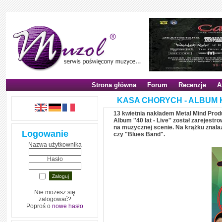
Strona główna
Forum
Recenzje
A
KASA CHORYCH - ALBUM
13 kwietnia nakładem Metal Mind Produ
Album ''40 lat - Live'' został zarejes
na muzycznej scenie. Na krążku znalazł
Logowanie
czy "Blues Band".
Nazwa użytkownika
Hasło
Nie możesz się
zalogować?
Poproś o
nowe hasło