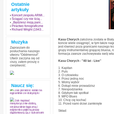
Ostatnie
artykuły
Koncert zespołu ARMI...
Ściągać czy nie ścią...
,,Będziesz moją pani...
Piractwo fonograficzne
Richard Wright (1943...
Kasa Chorych
założona została w Biał
Muzyka
koncie wiele osiągnięć, w tym także nag
jest również poza granicami naszego kr
Zapraszam do
grupy instrumentalnej grającej bluesa, 
posłuchania naszego
formacja zawsze zachowywała swój włas
utworu "Oddmenout".
Utwór zaczyna się od
Kasa Chorych - ''40 lat - Live''
ciszy, zatem proszę o
cierpliwość.
Jak stworzyć fenomen
1. Kapitan
grozy w muzyce
2. Puls
3. O człowieku
Jak zdać każdy
4. Przez jedną noc
egzamin? Poznaj metody
5. Wolny wybór
mistrzów
Naucz się:
6. Dokąd mnie prowadzisz
7. Niespodzianka
Jak poradzić sobie na
8. Gdybym tak spotkał
egzaminie ze statystyki
9. MPO Blues
10. Chcę cię kochać
Jak napisać
11. Przed nami drzwi zamknięte
merytorycznie dobrą,
strukturalnie logiczną i
Skład:
edytorsko piękną pracę
dyplomową i ją z sukcesem