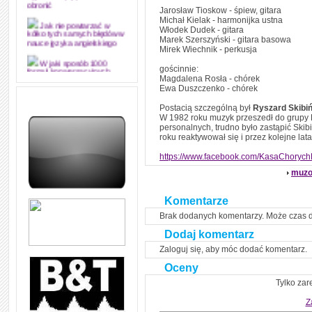
obronić
Jarosław Tioskow - śpiew, gitara
Michał Kielak - harmonijka ustna
Jak nie powtarzać w
Włodek Dudek - gitara
kółko tych samych błędów w
Marek Szerszyński - gitara basowa
nauce języka angielskiego
Mirek Wiechnik - perkusja
W jaki sposób 1000
gościnnie:
formuł konwersacyjnych
Magdalena Rosła - chórek
pozwoli Ci opanować język
Ewa Duszczenko - chórek
angielski i sprawną
komunikację
Postacią szczególną był
Ryszard Skibiń
W 1982 roku muzyk przeszedł do grupy K
Angielskie przyimki
personalnych, trudno było zastąpić Skibi
(prepositions) na 1000
roku reaktywował się i przez kolejne la
praktycznych przykładach,
dzięki którym łatwiej je
zapamiętasz
https://www.facebook.com/KasaChorych
muzo
W końcu ktoś po ludzku i
zrozumiale wytłumaczył, na
czym polega mowa zależna
Komentarze
(reported speech) w języku
angielskim
Brak dodanych komentarzy. Może czas 
Jak zacząć czytać
Dodaj komentarz
szybciej i więcej, ale nie
dłużej!
Zaloguj się, aby móc dodać komentarz.
Oceny
Tylko zar
Z