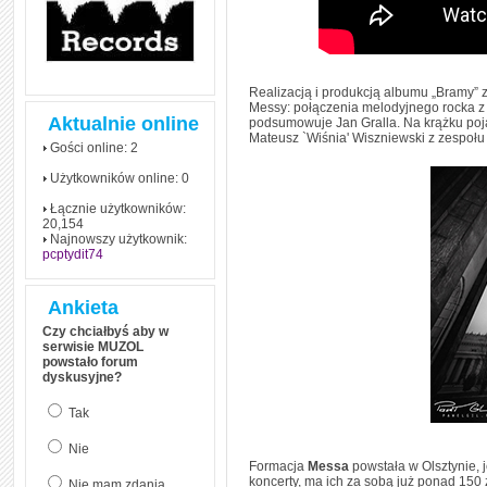
czym polega mowa zależna
(reported speech) w języku
angielskim
Jak zacząć czytać
szybciej i więcej, ale nie
dłużej!
Realizacją i produkcją albumu „Bramy” z
Messy: połączenia melodyjnego rocka z 
Aktualnie online
podsumowuje Jan Gralla. Na krążku pojaw
Mateusz `Wiśnia' Wiszniewski z zespołu
Gości online: 2
Użytkowników online: 0
Łącznie użytkowników:
20,154
Najnowszy użytkownik:
pcptydit74
Ankieta
Czy chciałbyś aby w
serwisie MUZOL
powstało forum
dyskusyjne?
Tak
Nie
Formacja
Messa
powstała w Olsztynie, 
koncerty, ma ich za sobą już ponad 150 
Nie mam zdania