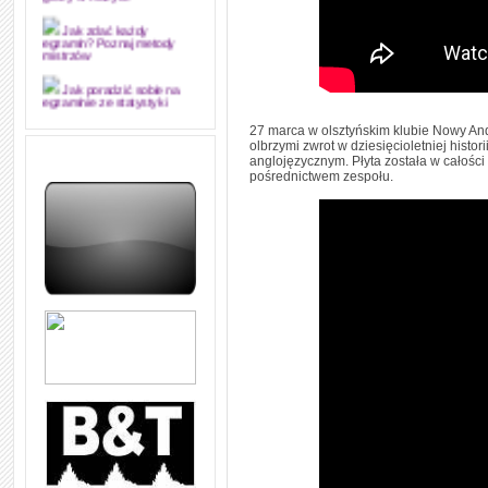
grozy w muzyce
Jak zdać każdy
egzamin? Poznaj metody
mistrzów
Jak poradzić sobie na
egzaminie ze statystyki
27 marca w olsztyńskim klubie Nowy And
Jak napisać
olbrzymi zwrot w dziesięcioletniej histo
merytorycznie dobrą,
anglojęzycznym. Płyta została w całośc
strukturalnie logiczną i
pośrednictwem zespołu.
edytorsko piękną pracę
dyplomową i ją z sukcesem
obronić
Jak nie powtarzać w
kółko tych samych błędów w
nauce języka angielskiego
W jaki sposób 1000
formuł konwersacyjnych
pozwoli Ci opanować język
angielski i sprawną
komunikację
Angielskie przyimki
(prepositions) na 1000
praktycznych przykładach,
dzięki którym łatwiej je
zapamiętasz
W końcu ktoś po ludzku i
zrozumiale wytłumaczył, na