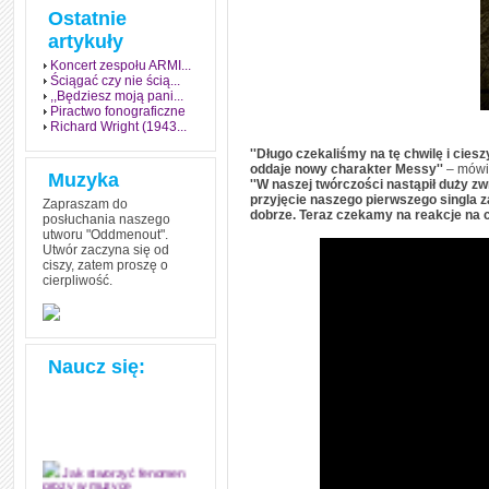
Ostatnie
artykuły
Koncert zespołu ARMI...
Ściągać czy nie ścią...
,,Będziesz moją pani...
Piractwo fonograficzne
Richard Wright (1943...
''Długo czekaliśmy na tę chwilę i cie
oddaje nowy charakter Messy''
– mówi 
Muzyka
''W naszej twórczości nastąpił duży zw
przyjęcie naszego pierwszego singla z
Zapraszam do
dobrze. Teraz czekamy na reakcje na c
posłuchania naszego
utworu "Oddmenout".
Utwór zaczyna się od
ciszy, zatem proszę o
cierpliwość.
Naucz się:
Jak stworzyć fenomen