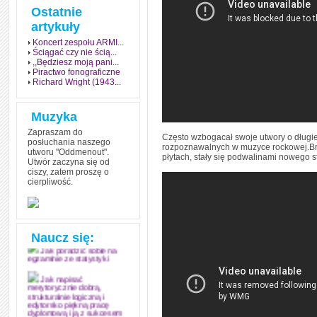
Ostatnie
artykuły
Koncert zespołu ARMI...
Ściągać czy nie ścią...
,,Będziesz moją pani...
Piractwo fonograficzne
Richard Wright (1943...
Muzyka
Zapraszam do
Często wzbogacał swoje utwory o długie 
posłuchania naszego
rozpoznawalnych w muzyce rockowej.Bru
utworu "Oddmenout".
płytach, stały się podwalinami nowego s
Utwór zaczyna się od
ciszy, zatem proszę o
cierpliwość.
Jak stworzyć fenomen
grozy w muzyce
Jak zdać każdy
egzamin? Poznaj metody
mistrzów
Naucz się:
Jak poradzić sobie na
egzaminie ze statystyki
Jak napisać
merytorycznie dobrą,
strukturalnie logiczną i
edytorsko piękną pracę
dyplomową i ją z sukcesem