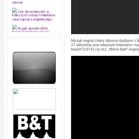
obronić
Jak nie powtarzać w
kółko tych samych błędów w
nauce języka angielskiego
W jaki sposób 1000
formuł konwersacyjnych
pozwoli Ci opanować język
Muzyk nagrał cztery albumy studyjne
angielski i sprawną
komunikację
27 albumów pod własnym imieniem i nazwis
beach''(1974) czy też ,,Mirror Ball'' 
Angielskie przyimki
(prepositions) na 1000
praktycznych przykładach,
dzięki którym łatwiej je
zapamiętasz
W końcu ktoś po ludzku i
zrozumiale wytłumaczył, na
czym polega mowa zależna
(reported speech) w języku
angielskim
Jak zacząć czytać
szybciej i więcej, ale nie
dłużej!