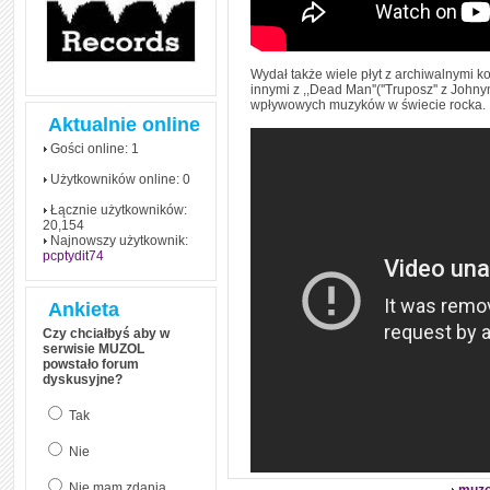
Wydał także wiele płyt z archiwalnymi 
innymi z ,,Dead Man''(''Truposz'' z Joh
wpływowych muzyków w świecie rocka.
Aktualnie online
Gości online: 1
Użytkowników online: 0
Łącznie użytkowników:
20,154
Najnowszy użytkownik:
pcptydit74
Ankieta
Czy chciałbyś aby w
serwisie MUZOL
powstało forum
dyskusyjne?
Tak
Nie
Nie mam zdania