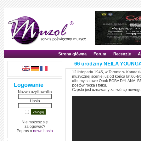
Strona główna
Forum
Recenzje
A
66 urodziny NEILA YOUNG
12 listopada 1945, w Toronto w Kanadzie
muzycznej scenie już od końca lat 60
albumy solowe.Obok BOBA DYLANA, B
Logowanie
poetów rocka i folku.
Często jest uznawany za twórcę nowego
Nazwa użytkownika
Hasło
Nie możesz się
zalogować?
Poproś o
nowe hasło