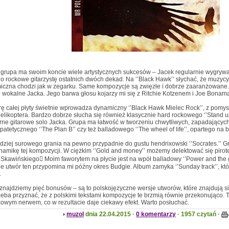
grupa ma swoim koncie wiele artystycznych sukcesów – Jacek regularnie wygryw
o rockowe gitarzystę ostatnich dwóch dekad. Na ‘’Black Hawk’’ słychać, że muzycy
miczna chodzi jak w zegarku. Same kompozycje są zwięzłe i dobrze zaaranżowane
ie wokalne Jacka. Jego barwa głosu kojarzy mi się z Ritchie Kotzenem i Joe Bonam
rę całej płyty świetnie wprowadza dynamiczny ‘’Black Hawk Mielec Rock’’, z 
elikoptera. Bardzo dobrze słucha się również klasycznie hard rockowego ‘’Stand 
orne gitarowe solo Jacka. Grupa ma łatwość w tworzeniu chwytliwych, zapadającyc
patetycznego ‘’The Plan B’’ czy też balladowego ‘’The wheel of life’’, opartego na 
ziej surowego grania na pewno przypadnie do gustu hendrixowski ‘’Socrates.’’ Gr
namikę tej kompozycji. W ciężkim ‘’Gold and money’’ możemy delektować się piro
Skawińskiego Moim faworytem na płycie jest na wpół balladowy ‘’Power and the gl
nie utwór ten przypomina mi późny okres Budgie. Album zamyka ‘’Sunday track’’, któ
.
znajdziemy pięć bonusów – są to polskojęzyczne wersje utworów, które znajdują si
zeba przyznać, że z polskimi tekstami kompozycje te brzmią równie przekonująco. 
kowym nerwem, co w rezultacie daje ciekawy efekt. Warto posłuchać.
muzol
dnia 22.04.2015 ·
0 komentarzy
· 1957 czytań ·