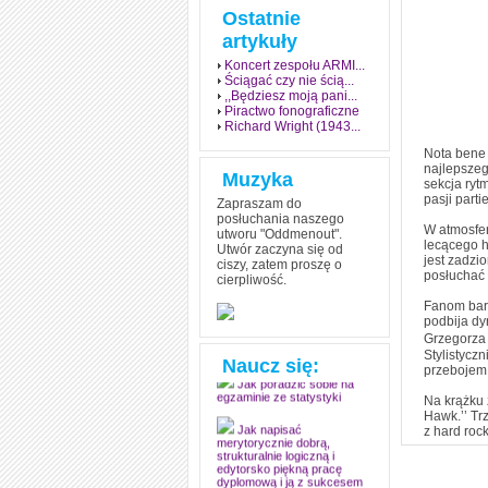
Ostatnie
artykuły
Koncert zespołu ARMI...
Ściągać czy nie ścią...
,,Będziesz moją pani...
Piractwo fonograficzne
Richard Wright (1943...
Nota bene 
najlepszeg
Muzyka
sekcja ryt
pasji part
Zapraszam do
posłuchania naszego
W atmosfe
utworu "Oddmenout".
lecącego h
Utwór zaczyna się od
jest zadzi
ciszy, zatem proszę o
posłuchać 
cierpliwość.
Jak stworzyć fenomen
grozy w muzyce
Fanom bard
podbija dy
Jak zdać każdy
Grzegorza 
egzamin? Poznaj metody
Stylistycz
mistrzów
Naucz się:
przebojem
Jak poradzić sobie na
Na krążku 
egzaminie ze statystyki
Hawk.’’ Tr
z hard roc
Jak napisać
merytorycznie dobrą,
strukturalnie logiczną i
edytorsko piękną pracę