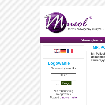
Strona główna
MR. P
Mr. Pollac
dokooptowa
zawierają
Logowanie
Nazwa użytkownika
Hasło
Nie możesz się
zalogować?
Poproś o
nowe hasło