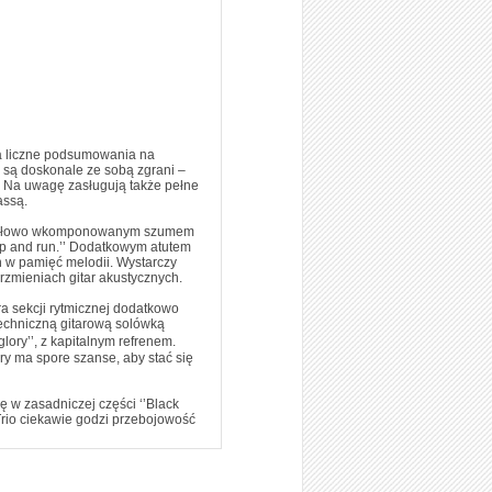
a liczne podsumowania na
 są doskonale ze sobą zgrani –
. Na uwagę zasługują także pełne
assą.
pomysłowo wkomponowanym szumem
up and run.’’ Dodatkowym atutem
h w pamięć melodii. Wystarczy
brzmieniach gitar akustycznych.
a sekcji rytmicznej dodatkowo
techniczną gitarową solówką
ory’’, z kapitalnym refrenem.
ry ma spore szanse, aby stać się
ę w zasadniczej części ‘’Black
Trio ciekawie godzi przebojowość