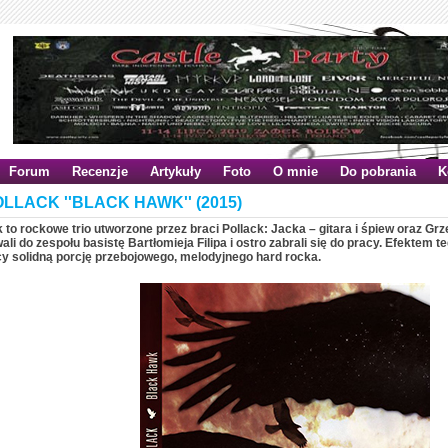
Forum
Recenzje
Artykuły
Foto
O mnie
Do pobrania
K
OLLACK ''BLACK HAWK'' (2015)
k to rockowe trio utworzone przez braci Pollack: Jacka – gitara i śpiew oraz G
li do zespołu basistę Bartłomieja Filipa i ostro zabrali się do pracy. Efektem te
cy solidną porcję przebojowego, melodyjnego hard rocka.