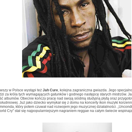
rwszy w Polsce wystąpi też
Jah Cure
, kolejna zagraniczna gwiazda. Jego specjalnoś
zi za króla tych wymagających gatunków i godnego następcę starych mistrzów. Ja
ść albumów. Obecnie kończy pracę nad swoją siódmą studyjną płytą oraz przygotow
łudniowej. Już jako dziecko wymykał się z domu na koncerty ikon muzyki korzenn
monda, który potem czuwał nad rozwojem jego muzycznej działalności. „Uncondit
rld Cry" stał się najpopularniejszym nagraniem reggae na całym świecie wspinając