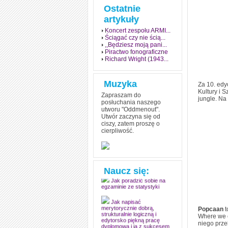
Ostatnie
artykuły
Koncert zespołu ARMI...
Ściągać czy nie ścią...
,,Będziesz moją pani...
Piractwo fonograficzne
Richard Wright (1943...
Muzyka
Za 10. edy
Kultury i 
Zapraszam do
jungle. Na
posłuchania naszego
utworu "Oddmenout".
Utwór zaczyna się od
ciszy, zatem proszę o
cierpliwość.
Jak stworzyć fenomen
grozy w muzyce
Jak zdać każdy
egzamin? Poznaj metody
Naucz się:
mistrzów
Jak poradzić sobie na
egzaminie ze statystyki
Jak napisać
Popcaan
t
merytorycznie dobrą,
Where we c
strukturalnie logiczną i
niego prze
edytorsko piękną pracę