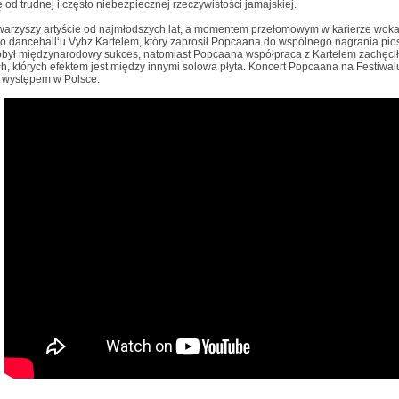
 od trudnej i często niebezpiecznej rzeczywistości jamajskiej.
arzyszy artyście od najmłodszych lat, a momentem przełomowym w karierze wokal
o dancehall‘u Vybz Kartelem, który zaprosił Popcaana do wspólnego nagrania pios
obył międzynarodowy sukces, natomiast Popcaana współpraca z Kartelem zachęci
, których efektem jest między innymi solowa płyta. Koncert Popcaana na Festiwa
 występem w Polsce.