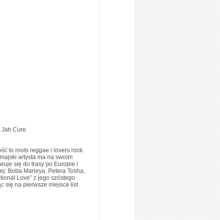
Jah Cure
ć to roots reggae i lovers rock.
majski artysta ma na swoim
uje się do trasy po Europie i
ej: Boba Marleya, Petera Tosha,
ional Love” z jego szóstego
 się na pierwsze miejsce list