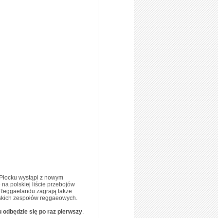
w Płocku wystąpi z nowym
na polskiej liście przebojów
i Reggaelandu zagrają także
lskich zespołów reggaeowych.
 odbędzie się po raz pierwszy
.