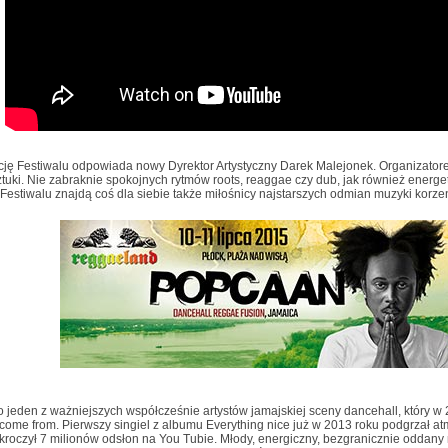
cję Festiwalu odpowiada nowy Dyrektor Artystyczny Darek Malejonek. Organizatore
Sztuki. Nie zabraknie spokojnych rytmów roots, reaggae czy dub, jak również energ
 Festiwalu znajdą coś dla siebie także miłośnicy najstarszych odmian muzyki korzenn
o jeden z ważniejszych współcześnie artystów jamajskiej sceny dancehall, który w
ome from. Pierwszy singiel z albumu Everything nice już w 2013 roku podgrzał atm
kroczył 7 milionów odsłon na You Tubie. Młody, energiczny, bezgranicznie oddany 