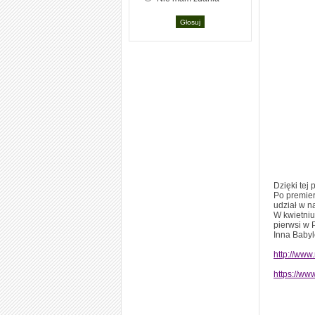
Dzięki tej
Po premier
udział w n
W kwietniu
pierwsi w 
Inna Babylon
http://ww
https://w