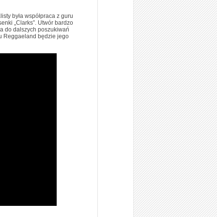
isty była współpraca z guru
enki „Clarks”. Utwór bardzo
ła do dalszych poszukiwań
lu Reggaeland będzie jego