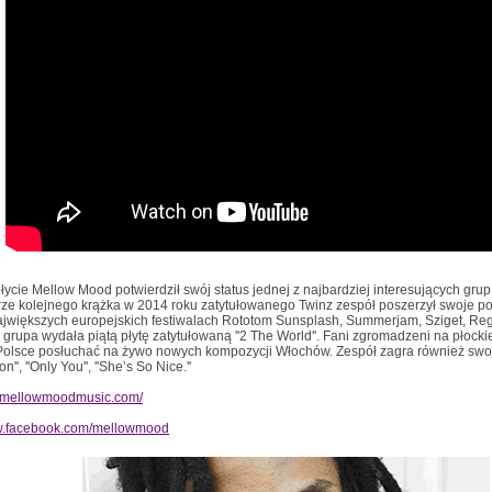
 płycie Mellow Mood potwierdził swój status jednej z najbardziej interesujących gru
ze kolejnego krążka w 2014 roku zatytułowanego Twinz zespół poszerzył swoje po
ajwiększych europejskich festiwalach Rototom Sunsplash, Summerjam, Sziget, Re
 grupa wydała piątą płytę zatytułowaną ''2 The World''. Fani zgromadzeni na płockie
Polsce posłuchać na żywo nowych kompozycji Włochów. Zespół zagra również swoje
'', ''Only You'', ''She’s So Nice.''
w.mellowmoodmusic.com/
ww.facebook.com/mellowmood