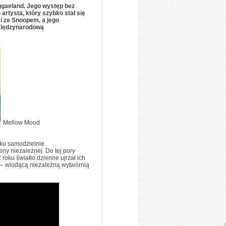
eggaeland. Jego występ bez
artysta, który szybko stał się
i ze Snoopem, a jego
 międzynarodową
Mellow Mood
oku samodzielnie
ny niezależnej. Do tej pory
roku światło dzienne ujrzał ich
l – wiodącą niezależną wytwórnią