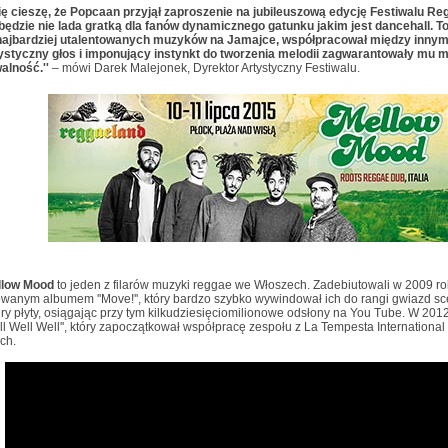
ię cieszę, że Popcaan przyjął zaproszenie na jubileuszową edycję Festiwalu R
będzie nie lada gratką dla fanów dynamicznego gatunku jakim jest dancehall. To 
najbardziej utalentowanych muzyków na Jamajce, współpracował między innym
ystyczny głos i imponujący instynkt do tworzenia melodii zagwarantowały mu
alność.''
– mówi Darek Malejonek, Dyrektor Artystyczny Festiwalu.
llow Mood
to jeden z filarów muzyki reggae we Włoszech. Zadebiutowali w 2009 r
anym albumem ''Move!'', który bardzo szybko wywindował ich do rangi gwiazd sce
ery płyty, osiągając przy tym kilkudziesięciomilionowe odsłony na You Tube. W 2012 
ll Well Well'', który zapoczątkował współpracę zespołu z La Tempesta Internationa
ch.