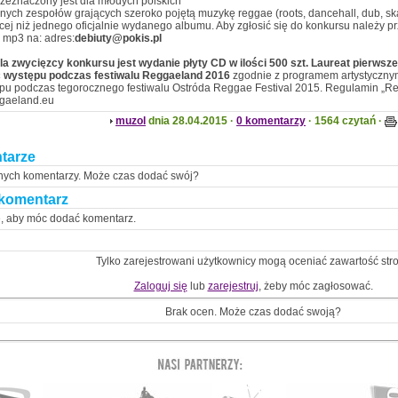
zeznaczony jest dla młodych polskich
znych zespołów grających szeroko pojętą muzykę reggae (roots, dancehall, dub, ska
cej niż jednego oficjalnie wydanego albumu. Aby zgłosić się do konkursu należy pr
 mp3 na: adres:
debiuty@pokis.pl
a zwycięzcy konkursu jest wydanie płyty CD w ilości 500 szt. Laureat pierwsz
 występu podczas festiwalu Reggaeland 2016
zgodnie z programem artystyczny
pu podczas tegorocznego festiwalu Ostróda Reggae Festival 2015. Regulamin „R
ggaeland.eu
muzol
dnia 28.04.2015 ·
0 komentarzy
· 1564 czytań ·
tarze
nych komentarzy. Może czas dodać swój?
komentarz
ę, aby móc dodać komentarz.
Tylko zarejestrowani użytkownicy mogą oceniać zawartość str
Zaloguj się
lub
zarejestruj
, żeby móc zagłosować.
Brak ocen. Może czas dodać swoją?