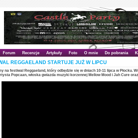
Forum
Recenzje
Artykuły
Foto
O mnie
Do pobrania
K
WAL REGGAELAND STARTUJE JUŻ W LIPCU
 na festiwal Reggaeland, który odbędzie się w dniach 10-11 lipca w Płocku. W
artysta Popcaan, włoska gwiazda muzyki korzennej Mellow Mood i Jah Cure ora