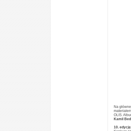
Na głównej
materiałem
OLIS. Albu
Kamil Be
10. edycję