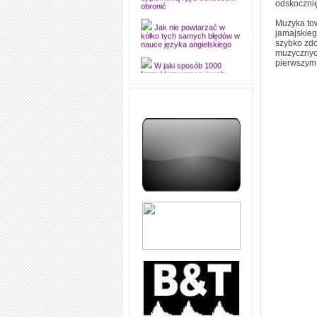
odskocznię
dyplomową i ją z sukcesem
obronić
Muzyka tow
jamajskieg
Jak nie powtarzać w
szybko zd
kółko tych samych błędów w
nauce języka angielskiego
muzycznych
pierwszym
W jaki sposób 1000
formuł konwersacyjnych
pozwoli Ci opanować język
angielski i sprawną
komunikację
Angielskie przyimki
(prepositions) na 1000
praktycznych przykładach,
dzięki którym łatwiej je
zapamiętasz
W końcu ktoś po ludzku i
zrozumiale wytłumaczył, na
czym polega mowa zależna
(reported speech) w języku
angielskim
Jak zacząć czytać
szybciej i więcej, ale nie
dłużej!