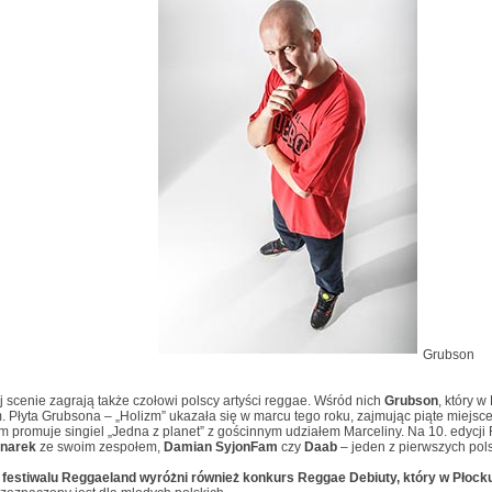
Grubson
 scenie zagrają także czołowi polscy artyści reggae. Wśród nich
Grubson
, który 
. Płyta Grubsona – „Holizm” ukazała się w marcu tego roku, zajmując piąte miejsce 
m promuje singiel „Jedna z planet” z gościnnym udziałem Marceliny. Na 10. edycj
dnarek
ze swoim zespołem,
Damian SyjonFam
czy
Daab
– jeden z pierwszych po
 festiwalu Reggaeland wyróżni również konkurs Reggae Debiuty, który w Płocku