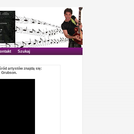
ontakt
Szukaj
śród artystów znajdą się:
z Grubson.