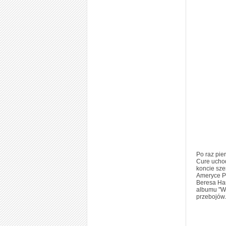
Po raz pie
Cure uchod
koncie sze
Ameryce Po
Beresa Ham
albumu "Wo
przebojów.