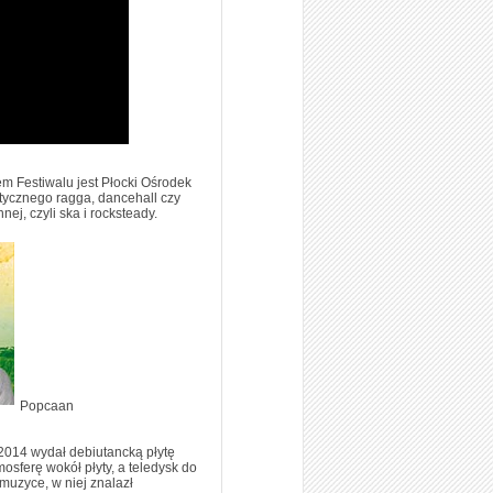
m Festiwalu jest Płocki Ośrodek
etycznego ragga, dancehall czy
ej, czyli ska i rocksteady.
Popcaan
 2014 wydał debiutancką płytę
osferę wokół płyty, a teledysk do
muzyce, w niej znalazł