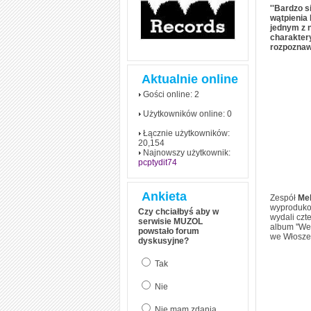
''Bardzo s
wątpienia 
jednym z 
charakter
rozpoznaw
Aktualnie online
Gości online: 2
Użytkowników online: 0
Łącznie użytkowników:
20,154
Najnowszy użytkownik:
pcptydit74
Ankieta
Zespół
Me
wyprodukow
Czy chciałbyś aby w
wydali czt
serwisie MUZOL
album ''We
powstało forum
we Włosze
dyskusyjne?
Tak
Nie
Nie mam zdania