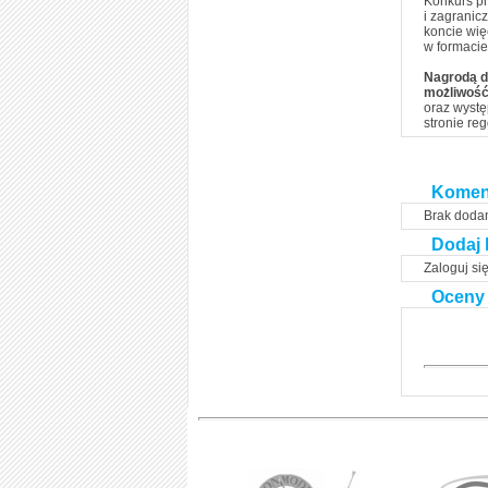
Konkurs pr
i zagranic
koncie wię
w formacie
Nagrodą dl
możliwość
oraz wystę
stronie re
Komen
Brak doda
Dodaj 
Zaloguj si
Oceny