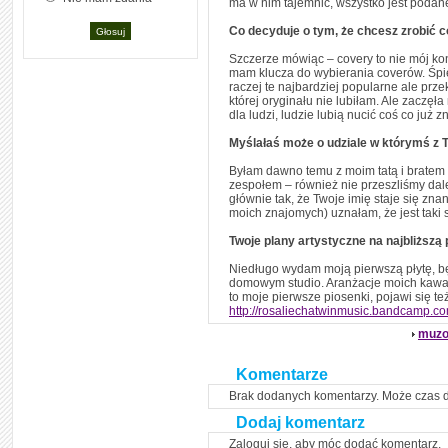
ma w nim tajemnic, wszystko jest podane
Co decyduje o tym, że chcesz zrobić 
Szczerze mówiąc – covery to nie mój kon
mam klucza do wybierania coverów. Śpie
raczej te najbardziej popularne ale prze
której oryginału nie lubiłam. Ale zaczęł
dla ludzi, ludzie lubią nucić coś co już 
Myślałaś może o udziale w którymś z 
Byłam dawno temu z moim tatą i bratem w
zespołem – również nie przeszliśmy dalej
głównie tak, że Twoje imię staje się zna
moich znajomych) uznałam, że jest taki 
Twoje plany artystyczne na najbliższą
Niedługo wydam moją pierwszą płytę, 
domowym studio. Aranżacje moich kawałk
to moje pierwsze piosenki, pojawi się też
http://rosaliechatwinmusic.bandcamp.c
muzo
Komentarze
Brak dodanych komentarzy. Może czas 
Dodaj komentarz
Zaloguj się, aby móc dodać komentarz.