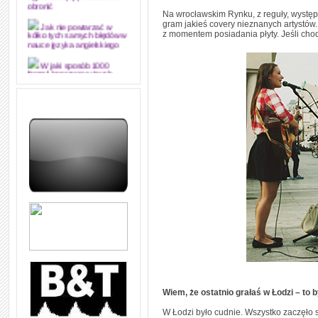
dyplomową i ją z sukcesem
obronić
Na wrocławskim Rynku, z reguły, występ
gram jakieś covery nieznanych artystów. 
Jak nie powtarzać w
z momentem posiadania płyty. Jeśli chod
kółko tych samych błędów w
nauce języka angielskiego
W jaki sposób 1000
formuł konwersacyjnych
pozwoli Ci opanować język
angielski i sprawną
komunikację
Angielskie przyimki
(prepositions) na 1000
praktycznych przykładach,
dzięki którym łatwiej je
zapamiętasz
W końcu ktoś po ludzku i
zrozumiale wytłumaczył, na
czym polega mowa zależna
(reported speech) w języku
angielskim
Jak zacząć czytać
szybciej i więcej, ale nie
dłużej!
Wiem, że ostatnio grałaś w Łodzi – to
W Łodzi było cudnie. Wszystko zaczęło