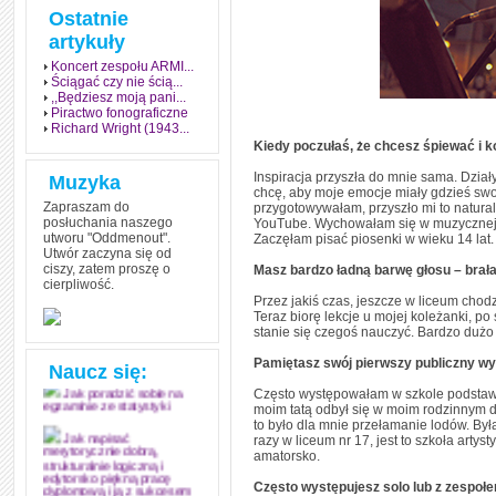
Ostatnie
artykuły
Koncert zespołu ARMI...
Ściągać czy nie ścią...
,,Będziesz moją pani...
Piractwo fonograficzne
Richard Wright (1943...
Kiedy poczułaś, że chcesz śpiewać i
Inspiracja przyszła do mnie sama. Dział
Muzyka
chcę, aby moje emocje miały gdzieś swo
Zapraszam do
przygotowywałam, przyszło mi to natural
posłuchania naszego
YouTube. Wychowałam się w muzycznej rod
utworu "Oddmenout".
Zaczęłam pisać piosenki w wieku 14 lat.
Utwór zaczyna się od
ciszy, zatem proszę o
Masz bardzo ładną barwę głosu – brał
cierpliwość.
Jak stworzyć fenomen
Przez jakiś czas, jeszcze w liceum chod
grozy w muzyce
Teraz biorę lekcje u mojej koleżanki, po
stanie się czegoś nauczyć. Bardzo dużo 
Jak zdać każdy
egzamin? Poznaj metody
Pamiętasz swój pierwszy publiczny w
mistrzów
Naucz się:
Często występowałam w szkole podstawo
Jak poradzić sobie na
moim tatą odbył się w moim rodzinnym d
egzaminie ze statystyki
to było dla mnie przełamanie lodów. By
razy w liceum nr 17, jest to szkoła art
Jak napisać
amatorsko.
merytorycznie dobrą,
strukturalnie logiczną i
edytorsko piękną pracę
Często występujesz solo lub z zespo