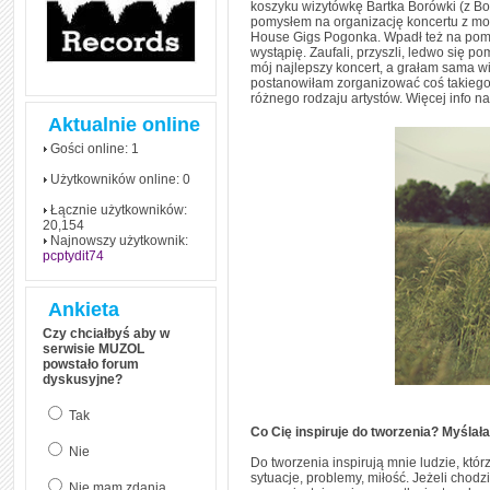
koszyku wizytówkę Bartka Borówki (z Bo
pomysłem na organizację koncertu z mo
House Gigs Pogonka. Wpadł też na pomysł
wystąpię. Zaufali, przyszli, ledwo się p
mój najlepszy koncert, a grałam sama wi
postanowiłam zorganizować coś takiego 
różnego rodzaju artystów. Więcej info n
Aktualnie online
Gości online: 1
Użytkowników online: 0
Łącznie użytkowników:
20,154
Najnowszy użytkownik:
pcptydit74
Ankieta
Czy chciałbyś aby w
serwisie MUZOL
powstało forum
dyskusyjne?
Tak
Co Cię inspiruje do tworzenia? Myślała
Nie
Do tworzenia inspirują mnie ludzie, któr
sytuacje, problemy, miłość. Jeżeli chodzi
Nie mam zdania