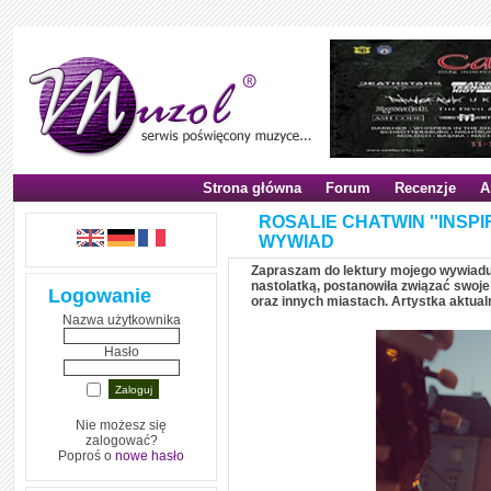
Strona główna
Forum
Recenzje
A
ROSALIE CHATWIN ''INSPI
WYWIAD
Zapraszam do lektury mojego wywiadu 
nastolatką, postanowiła związać swoje
Logowanie
oraz innych miastach. Artystka aktual
Nazwa użytkownika
Hasło
Nie możesz się
zalogować?
Poproś o
nowe hasło