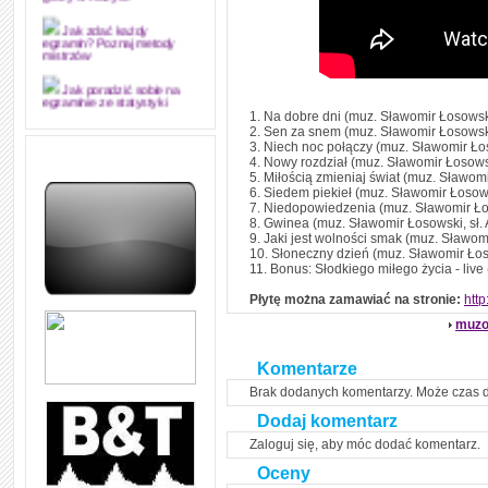
grozy w muzyce
Jak zdać każdy
egzamin? Poznaj metody
mistrzów
Jak poradzić sobie na
egzaminie ze statystyki
1. Na dobre dni (muz. Sławomir Łosowski
2. Sen za snem (muz. Sławomir Łosowski
Jak napisać
3. Niech noc połączy (muz. Sławomir Łos
merytorycznie dobrą,
4. Nowy rozdział (muz. Sławomir Łosows
strukturalnie logiczną i
5. Miłością zmieniaj świat (muz. Sławom
edytorsko piękną pracę
dyplomową i ją z sukcesem
6. Siedem piekieł (muz. Sławomir Łosows
obronić
7. Niedopowiedzenia (muz. Sławomir Łos
8. Gwinea (muz. Sławomir Łosowski, sł.
Jak nie powtarzać w
9. Jaki jest wolności smak (muz. Sławom
kółko tych samych błędów w
10. Słoneczny dzień (muz. Sławomir Łos
nauce języka angielskiego
11. Bonus: Słodkiego miłego życia - liv
W jaki sposób 1000
Płytę można zamawiać na stronie:
http
formuł konwersacyjnych
pozwoli Ci opanować język
muzo
angielski i sprawną
komunikację
Komentarze
Angielskie przyimki
Brak dodanych komentarzy. Może czas 
(prepositions) na 1000
praktycznych przykładach,
Dodaj komentarz
dzięki którym łatwiej je
zapamiętasz
Zaloguj się, aby móc dodać komentarz.
W końcu ktoś po ludzku i
Oceny
zrozumiale wytłumaczył, na