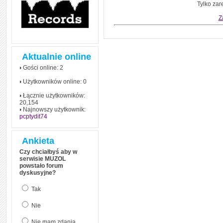
czym polega mowa zależna
Tylko zar
(reported speech) w języku
angielskim
Z
Jak zacząć czytać
szybciej i więcej, ale nie
dłużej!
Aktualnie online
Gości online: 2
Użytkowników online: 0
Łącznie użytkowników:
20,154
Najnowszy użytkownik:
pcptydit74
Ankieta
Czy chciałbyś aby w
serwisie MUZOL
powstało forum
dyskusyjne?
Tak
Nie
Nie mam zdania