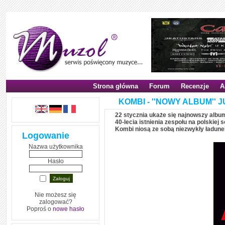
Strona główna
Forum
Recenzje
A
KOMBI - ''NOWY ALBUM'' J
22 stycznia ukaże się najnowszy album
40-lecia istnienia zespołu na polskie
Kombi niosą ze sobą niezwykły ładunek
Logowanie
Nazwa użytkownika
Hasło
Nie możesz się
zalogować?
Poproś o
nowe hasło