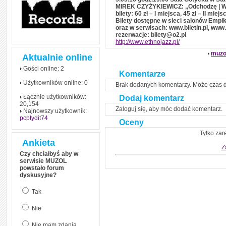
czym polega mowa zależna
MIREK CZYŻYKIEWICZ: „Odchodzę | 
(reported speech) w języku
bilety: 60 zł – I miejsca, 45 zł – II mie
angielskim
Bilety dostępne w sieci salonów Empik
oraz w serwisach: www.biletin.pl, www.t
Jak zacząć czytać
rezerwacje: bilety@o2.pl
szybciej i więcej, ale nie
dłużej!
http://www.ethnojazz.pl/
muzo
Aktualnie online
Gości online: 2
Komentarze
Użytkowników online: 0
Brak dodanych komentarzy. Może czas 
Łącznie użytkowników:
Dodaj komentarz
20,154
Zaloguj się, aby móc dodać komentarz.
Najnowszy użytkownik:
pcptydit74
Oceny
Tylko zar
Ankieta
Z
Czy chciałbyś aby w
serwisie MUZOL
powstało forum
dyskusyjne?
Tak
Nie
Nie mam zdania