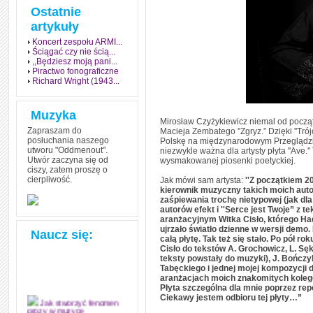
Ostatnie
artykuły
Koncert zespołu ARMI...
Ściągać czy nie ścią...
,,Będziesz moją pani...
Piractwo fonograficzne
Richard Wright (1943...
Muzyka
Mirosław Czyżykiewicz niemal od począt
Zapraszam do
Macieja Zembatego ''Zgryz.” Dzięki ''Tr
posłuchania naszego
Polskę na międzynarodowym Przeglądzie
utworu "Oddmenout".
niezwykle ważna dla artysty płyta ''Ave.
Utwór zaczyna się od
wysmakowanej piosenki poetyckiej.
ciszy, zatem proszę o
cierpliwość.
Jak mówi sam artysta:
''Z początkiem 20
kierownik muzyczny takich moich autor
zaśpiewania trochę nietypowej (jak dl
autorów efekt i ''Serce jest Twoje” 
aranżacyjnym Witka Cisło, którego Had
ujrzało światło dzienne w wersji demo
Naucz się:
całą płytę. Tak też się stało. Po pół 
Cisło do tekstów A. Grochowicz, L. Sę
teksty powstały do muzyki), J. Bończyk
Tabęckiego i jednej mojej kompozycj
aranżacjach moich znakomitych kolegó
Płyta szczególna dla mnie poprzez repe
Ciekawy jestem odbioru tej płyty…”
Jak stworzyć fenomen