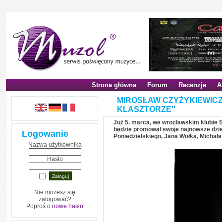
Strona główna
Forum
Recenzje
A
MIROSŁAW CZYŻYKIEWICZ
KLASZTORZE''
Już 5. marca, we wrocławskim klubie S
będzie promował swoje najnowsze dzieł
Logowanie
Poniedzielskiego, Jana Wołka, Michała
Nazwa użytkownika
Hasło
Nie możesz się
zalogować?
Poproś o
nowe hasło