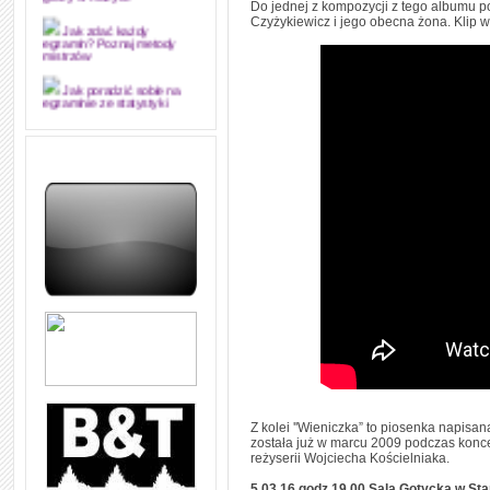
grozy w muzyce
Do jednej z kompozycji z tego albumu pow
Czyżykiewicz i jego obecna żona. Klip w
Jak zdać każdy
egzamin? Poznaj metody
mistrzów
Jak poradzić sobie na
egzaminie ze statystyki
Jak napisać
merytorycznie dobrą,
strukturalnie logiczną i
edytorsko piękną pracę
dyplomową i ją z sukcesem
obronić
Jak nie powtarzać w
kółko tych samych błędów w
nauce języka angielskiego
W jaki sposób 1000
formuł konwersacyjnych
pozwoli Ci opanować język
angielski i sprawną
komunikację
Angielskie przyimki
(prepositions) na 1000
praktycznych przykładach,
dzięki którym łatwiej je
Z kolei ''Wieniczka” to piosenka napis
zapamiętasz
została już w marcu 2009 podczas konce
reżyserii Wojciecha Kościelniaka.
W końcu ktoś po ludzku i
zrozumiale wytłumaczył, na
5.03.16 godz.19.00 Sala Gotycka w Sta