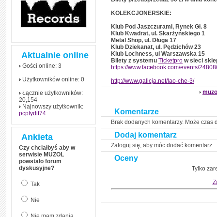
KOLEKCJONERSKIE:
Klub Pod Jaszczurami, Rynek Gł. 8
Klub Kwadrat, ul. Skarżyńskiego 1
Metal Shop, ul. Długa 17
Klub Dziekanat, ul. Pędzichów 23
Aktualnie online
Klub Lochness, ul Warszawska 15
Bilety z systemu
Ticketpro
w sieci sk
Gości online: 3
https://www.facebook.com/events/2480
Użytkowników online: 0
http://www.galicja.net/lao-che-3/
muzo
Łącznie użytkowników:
20,154
Najnowszy użytkownik:
Komentarze
pcptydit74
Brak dodanych komentarzy. Może czas 
Dodaj komentarz
Ankieta
Zaloguj się, aby móc dodać komentarz.
Czy chciałbyś aby w
serwisie MUZOL
Oceny
powstało forum
dyskusyjne?
Tylko zar
Z
Tak
Nie
Nie mam zdania