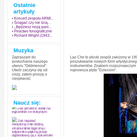
Ostatnie
artykuły
Koncert zespołu ARMI...
Ściągać czy nie ścią...
,,Będziesz moją pani...
Piractwo fonograficzne
Richard Wright (1943...
Muzyka
Zapraszam do
Lao Che to płocki zespół założony w 19
posłuchania naszego
poszukiwanie nowych form artystyczne
utworu "Oddmenout".
instrumentów. Znakiem rozpoznawczym są
Utwór zaczyna się od
najnowsza płyta ”Dzieciom”.
ciszy, zatem proszę o
cierpliwość.
Jak stworzyć fenomen
grozy w muzyce
Jak zdać każdy
egzamin? Poznaj metody
mistrzów
Naucz się:
Jak poradzić sobie na
egzaminie ze statystyki
Jak napisać
merytorycznie dobrą,
strukturalnie logiczną i
edytorsko piękną pracę
dyplomową i ją z sukcesem