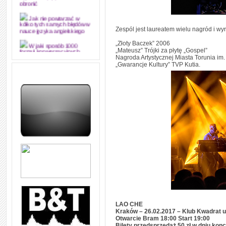
obronić
Jak nie powtarzać w
kółko tych samych błędów w
Zespól jest laureatem wielu nagród i wy
nauce języka angielskiego
„Złoty Baczek” 2006
W jaki sposób 1000
„Mateusz” Trójki za płytę „Gospel”
formuł konwersacyjnych
Nagroda Artystycznej Miasta Torunia im
pozwoli Ci opanować język
„Gwarancje Kultury” TVP Kutia.
angielski i sprawną
komunikację
Angielskie przyimki
(prepositions) na 1000
praktycznych przykładach,
dzięki którym łatwiej je
zapamiętasz
W końcu ktoś po ludzku i
zrozumiale wytłumaczył, na
czym polega mowa zależna
(reported speech) w języku
angielskim
Jak zacząć czytać
szybciej i więcej, ale nie
dłużej!
LAO CHE
Kraków – 26.02.2017 – Klub Kwadrat u
Otwarcie Bram 18:00 Start 19:00
Bilety przedsprzedaż 50 zł w dniu konc