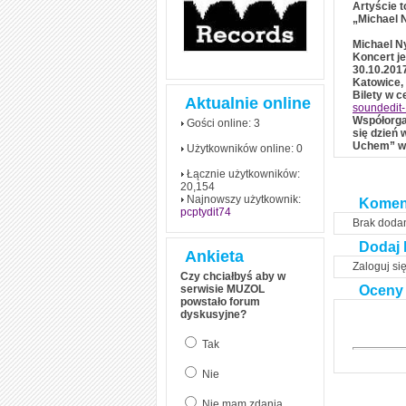
Artyście 
„Michael 
Michael 
Koncert j
30.10.2017
Katowice,
Bilety w c
Aktualnie online
soundedit
Współorgan
Gości online: 3
się dzień
Uchem” w 
Użytkowników online: 0
Łącznie użytkowników:
20,154
Najnowszy użytkownik:
Komen
pcptydit74
Brak doda
Dodaj 
Ankieta
Zaloguj si
Czy chciałbyś aby w
serwisie MUZOL
Oceny
powstało forum
dyskusyjne?
Tak
Nie
Nie mam zdania