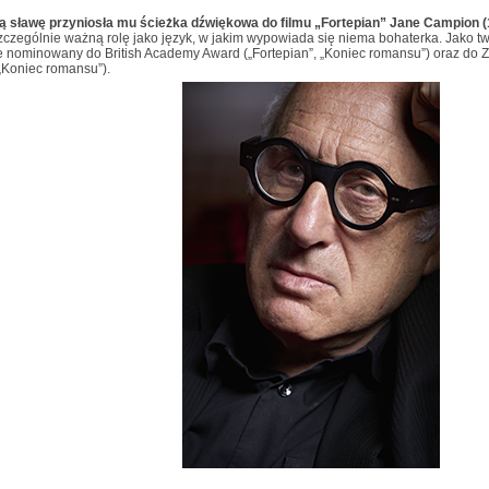
ą sławę przyniosła mu ścieżka dźwiękowa do filmu „Fortepian” Jane Campion (
czególnie ważną rolę jako język, w jakim wypowiada się niema bohaterka. Jako tw
ie nominowany do British Academy Award („Fortepian”, „Koniec romansu”) oraz do Z
 „Koniec romansu”).