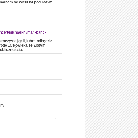
manem od wielu lat pod nazwą
koncert/michael-nyman-band-
roczystej gali, która odbędzie
rodę „Człowieka ze Złotym
ublicznością.
ony