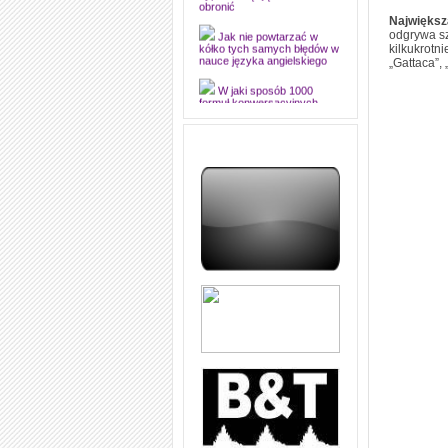
dyplomową i ją z sukcesem
obronić
Największ
odgrywa sz
Jak nie powtarzać w
kilkukrotn
kółko tych samych błędów w
„Gattaca”,
nauce języka angielskiego
W jaki sposób 1000
formuł konwersacyjnych
pozwoli Ci opanować język
angielski i sprawną
komunikację
Angielskie przyimki
(prepositions) na 1000
praktycznych przykładach,
dzięki którym łatwiej je
zapamiętasz
W końcu ktoś po ludzku i
zrozumiale wytłumaczył, na
czym polega mowa zależna
(reported speech) w języku
angielskim
Jak zacząć czytać
szybciej i więcej, ale nie
dłużej!