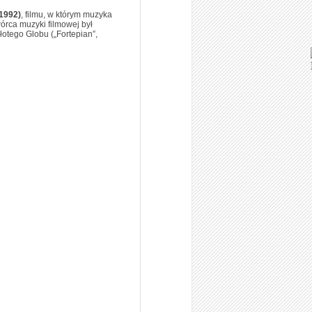
1992)
, filmu, w którym muzyka
órca muzyki filmowej był
łotego Globu („Fortepian”,