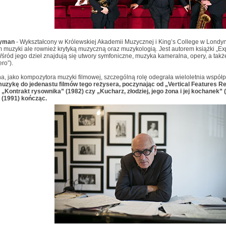
Nyman
- Wykształcony w Królewskiej Akademii Muzycznej i King’s College w Londynie
 muzyki ale rownież krytyką muzyczną oraz muzykologią. Jest autorem książki „E
śród jego dzieł znajdują się utwory symfoniczne, muzyka kameralna, opery, a ta
ro”).
, jako kompozytora muzyki filmowej, szczególną rolę odegrała wieloletnia współ
muzykę do jedenastu filmów tego reżysera, poczynając od „Vertical Features R
 „Kontrakt rysownika” (1982) czy „Kucharz, złodziej, jego żona i jej kochanek” 
 (1991) kończąc.