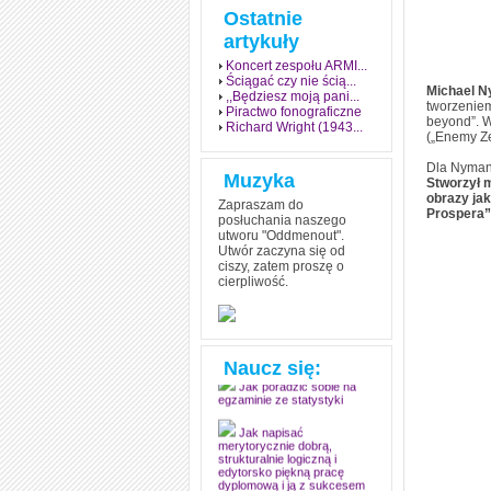
Ostatnie
artykuły
Koncert zespołu ARMI...
Ściągać czy nie ścią...
Michael 
,,Będziesz moją pani...
tworzeniem
Piractwo fonograficzne
beyond”. W
Richard Wright (1943...
(„Enemy Ze
Dla Nymana
Muzyka
Stworzył 
obrazy jak
Zapraszam do
Prospera”
posłuchania naszego
utworu "Oddmenout".
Utwór zaczyna się od
ciszy, zatem proszę o
cierpliwość.
Jak stworzyć fenomen
grozy w muzyce
Jak zdać każdy
egzamin? Poznaj metody
mistrzów
Naucz się:
Jak poradzić sobie na
egzaminie ze statystyki
Jak napisać
merytorycznie dobrą,
strukturalnie logiczną i
edytorsko piękną pracę