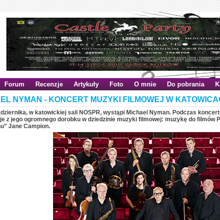
Forum
Recenzje
Artykuły
Foto
O mnie
Do pobrania
K
EL NYMAN - KONCERT MUZYKI FILMOWEJ W KATOWIC
ździernika, w katowickiej sali NOSPR, wystąpi Michael Nyman. Podczas koncer
e z jego ogromnego dorobku w dziedzinie muzyki filmowej: muzykę do filmów 
nu” Jane Campion.