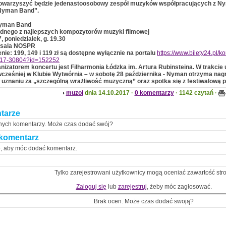
towarzyszyć będzie jedenastoosobowy zespół muzyków współpracujących z Ny
Nyman Band”.
Nyman Band
ednego z najlepszych kompozytorów muzyki filmowej
, poniedziałek, g. 19.30
 sala NOSPR
enie: 199, 149 i 119 zł są dostępne wyłącznie na portalu
https://www.bilety24.pl/
-17-30804?id=152252
izatorem koncertu jest Filharmonia Łódzka im. Artura Rubinsteina. W trakcie u
 wcześniej w Klubie Wytwórnia – w sobotę 28 października - Nyman otrzyma nag
uznaniu za „szczególną wrażliwość muzyczną” oraz spotka się z festiwalową p
muzol
dnia 14.10.2017 ·
0 komentarzy
· 1142 czytań ·
tarze
nych komentarzy. Może czas dodać swój?
komentarz
ę, aby móc dodać komentarz.
Tylko zarejestrowani użytkownicy mogą oceniać zawartość str
Zaloguj się
lub
zarejestruj
, żeby móc zagłosować.
Brak ocen. Może czas dodać swoją?