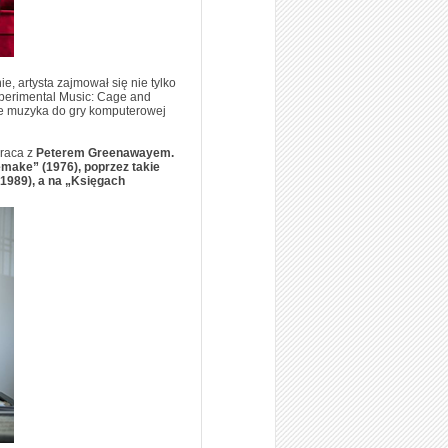
, artysta zajmował się nie tylko
xperimental Music: Cage and
kże muzyka do gry komputerowej
praca z
Peterem Greenawayem.
emake” (1976), poprzez takie
(1989), a na „Księgach