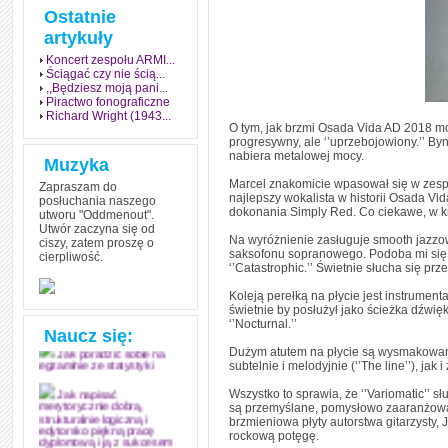
Ostatnie
artykuły
Koncert zespołu ARMI...
Ściągać czy nie ścią...
,,Będziesz moją pani...
Piractwo fonograficzne
Richard Wright (1943...
O tym, jak brzmi Osada Vida AD 2018 mo
progresywny, ale ‘’uprzebojowiony.’’ Byn
nabiera metalowej mocy.
Muzyka
Marcel znakomicie wpasował się w zespó
Zapraszam do
najlepszy wokalista w historii Osada Vid
posłuchania naszego
dokonania Simply Red. Co ciekawe, w kr
utworu "Oddmenout".
Utwór zaczyna się od
Na wyróżnienie zasługuje smooth jazzow
ciszy, zatem proszę o
saksofonu sopranowego. Podoba mi się te
cierpliwość.
Jak stworzyć fenomen
‘’Catastrophic.’’ Świetnie słucha się pr
grozy w muzyce
Koleją perełką na płycie jest instrument
Jak zdać każdy
świetnie by posłużył jako ścieżka dźwi
egzamin? Poznaj metody
‘’Nocturnal.’’
mistrzów
Naucz się:
Dużym atutem na płycie są wysmakowane,
Jak poradzić sobie na
subtelnie i melodyjnie (‘’The line’’), jak i
egzaminie ze statystyki
Wszystko to sprawia, że ‘’Variomatic’’
Jak napisać
są przemyślane, pomysłowo zaaranżow
merytorycznie dobrą,
brzmieniowa płyty autorstwa gitarzysty, J
strukturalnie logiczną i
rockową potęgę.
edytorsko piękną pracę
dyplomową i ją z sukcesem