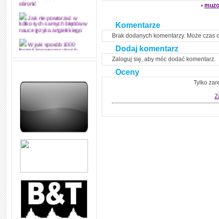
muzo
obronić
Jak nie powtarzać w
Komentarze
kółko tych samych błędów w
nauce języka angielskiego
Brak dodanych komentarzy. Może czas 
W jaki sposób 1000
Dodaj komentarz
formuł konwersacyjnych
pozwoli Ci opanować język
Zaloguj się, aby móc dodać komentarz.
angielski i sprawną
komunikację
Oceny
Tylko zar
Angielskie przyimki
(prepositions) na 1000
Z
praktycznych przykładach,
dzięki którym łatwiej je
zapamiętasz
W końcu ktoś po ludzku i
zrozumiale wytłumaczył, na
czym polega mowa zależna
(reported speech) w języku
angielskim
Jak zacząć czytać
szybciej i więcej, ale nie
dłużej!