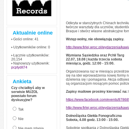
Odkryta w starożytnych Chinach technik
twórcze warsztaty dla uczniów, studentó
Braque i stwórz własne abstrakcyjne for
Aktualnie online
Gości online: 41
Wstęp wolny, nie obowiązują zapisy.
Użytkowników online: 0
http://www.firlej.wroc.pl/wydarzenia/ka
Łącznie użytkowników:
Wymiana Sąsiedzka oraz Pchli Targ
20,154
22.07, 18.08 | każda trzecia sobota
Najnowszy użytkownik:
miesiąca, godz. 12:00 - 15:00.
pcptydit74
Organizowana raz w miesiącu przestrzeń 
się na idei wprowadzenia nowej formy n
dzielenia się i pomagania. Akcja odbyw
Ankieta
są organizacjom niosącym pomoc potrz
Czy chciałbyś aby w
Zapisy mailowe prosimy kierować na: ka
serwisie MUZOL
powstało forum
https://www.facebook.com/events/8786
dyskusyjne?
http://www.firlej.wroc.pl/wydarzenia/kaw
Tak
Dolnośląska Giełda Fonograficzna
Nie
Sobota, 4.08 godz. 13:00 - 15:00.
Sobotnie spotkania z Dolnośląską Giełdą
Nie mam zdania