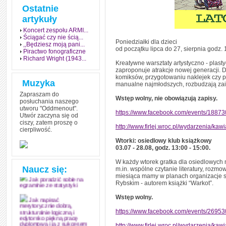
Ostatnie
artykuły
Koncert zespołu ARMI...
Ściągać czy nie ścią...
Poniedziałki dla dzieci
,,Będziesz moją pani...
od początku lipca do 27, sierpnia godz. 
Piractwo fonograficzne
Richard Wright (1943...
Kreatywne warsztaty artystyczno - plas
zaproponuje atrakcje nowej generacji. D
komiksów, przygotowaniu naklejek czy p
Muzyka
manualne najmłodszych, rozbudzają za
Zapraszam do
Wstęp wolny, nie obowiązują zapisy.
posłuchania naszego
utworu "Oddmenout".
https://www.facebook.com/events/1887
Utwór zaczyna się od
ciszy, zatem proszę o
http://www.firlej.wroc.pl/wydarzenia/kaw
cierpliwość.
Jak stworzyć fenomen
grozy w muzyce
Wtorki: osiedlowy klub książkowy
03.07 - 28.08, godz. 13:00 - 15:00.
Jak zdać każdy
egzamin? Poznaj metody
W każdy wtorek gratka dla osiedlowych
mistrzów
Naucz się:
m.in. wspólne czytanie literatury, rozm
miesiąca mamy w planach organizacje s
Jak poradzić sobie na
Rybskim - autorem książki “Warkot”.
egzaminie ze statystyki
Wstęp wolny.
Jak napisać
merytorycznie dobrą,
https://www.facebook.com/events/2695
strukturalnie logiczną i
edytorsko piękną pracę
http://www.firlej.wroc.pl/wydarzenia/ka