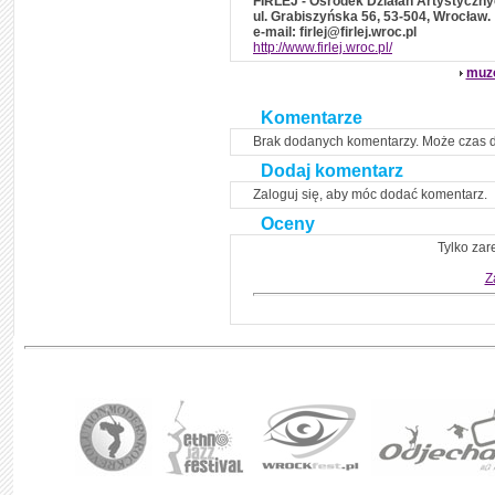
FIRLEJ - Ośrodek Działań Artystyczn
ul. Grabiszyńska 56, 53-504, Wrocław.
e-mail: firlej@firlej.wroc.pl
http://www.firlej.wroc.pl/
muz
Komentarze
Brak dodanych komentarzy. Może czas 
Dodaj komentarz
Zaloguj się, aby móc dodać komentarz.
Oceny
Tylko zar
Z