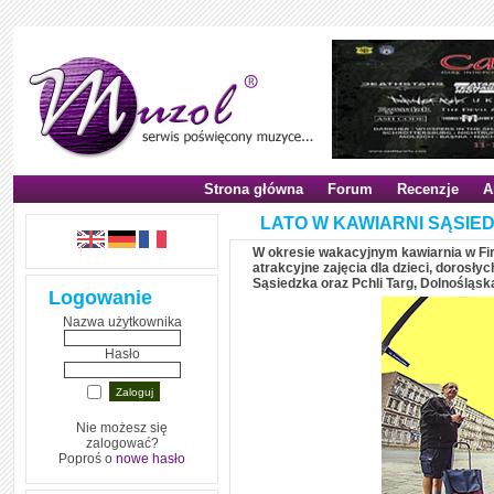
Strona główna
Forum
Recenzje
A
LATO W KAWIARNI SĄSIED
W okresie wakacyjnym kawiarnia w Firl
atrakcyjne zajęcia dla dzieci, dorosł
Sąsiedzka oraz Pchli Targ, Dolnośląsk
Logowanie
Nazwa użytkownika
Hasło
Nie możesz się
zalogować?
Poproś o
nowe hasło