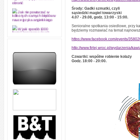
dyplomową i ją z sukcesem
obronić
Środy: Gadki szmatki, czyli
sąsiedzki magiel towarzyski
Jak nie powtarzać w
4.07 - 29.08, godz. 13:00 - 15:00.
kółko tych samych błędów w
nauce języka angielskiego
Senioralne spotkania osiedlowe, przy k
będziemy rozmawiać na temat najnowszy
W jaki sposób 1000
formuł konwersacyjnych
pozwoli Ci opanować język
https://www.facebook.com/events/3580
angielski i sprawną
komunikację
http://www.firlej.wroc.pl/wydarzenia/ka
Angielskie przyimki
Czwartki: wspólne robienie kolaży
(prepositions) na 1000
Godz. 18:00 - 20:00.
praktycznych przykładach,
dzięki którym łatwiej je
zapamiętasz
W końcu ktoś po ludzku i
zrozumiale wytłumaczył, na
czym polega mowa zależna
(reported speech) w języku
angielskim
Jak zacząć czytać
szybciej i więcej, ale nie
dłużej!