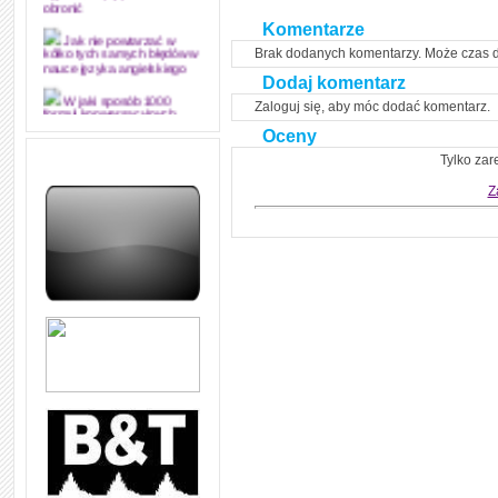
obronić
Komentarze
Jak nie powtarzać w
Brak dodanych komentarzy. Może czas 
kółko tych samych błędów w
nauce języka angielskiego
Dodaj komentarz
W jaki sposób 1000
Zaloguj się, aby móc dodać komentarz.
formuł konwersacyjnych
pozwoli Ci opanować język
Oceny
angielski i sprawną
komunikację
Tylko zar
Z
Angielskie przyimki
(prepositions) na 1000
praktycznych przykładach,
dzięki którym łatwiej je
zapamiętasz
W końcu ktoś po ludzku i
zrozumiale wytłumaczył, na
czym polega mowa zależna
(reported speech) w języku
angielskim
Jak zacząć czytać
szybciej i więcej, ale nie
dłużej!