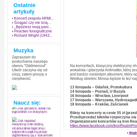
Ostatnie
artykuły
Koncert zespołu ARMI...
Ściągać czy nie ścią...
,,Będziesz moją pani...
Piractwo fonograficzne
Richard Wright (1943...
Muzyka
Zapraszam do
posłuchania naszego
utworu "Oddmenout".
Na koncertach, klasyczny elektryczny sh
Utwór zaczyna się od
wokalista i gitarzysta Antimatter, który 
ciszy, zatem proszę o
jest bardzo osobistym albumem, który o
cierpliwość.
Według obietnic Mossa będzie to też naj
Jak stworzyć fenomen
grozy w muzyce
13 listopada – Gdańsk, Protokultura
14 listopada – Poznań, U Bazyla
Jak zdać każdy
16 listopada – Wrocław, Liverpool
egzamin? Poznaj metody
17 listopada – Warszawa, Hydrozagad
mistrzów
Naucz się:
18 listopada – Kraków, Zaścianek
Jak poradzić sobie na
Bilety na koncerty w cenie 55 zł (przed
egzaminie ze statystyki
Przedsprzedaż biletów rozpoczyna się
Organizatorami koncertów są Iron Real
Jak napisać
https://www.facebook.com/IronRealmPro
merytorycznie dobrą,
strukturalnie logiczną i
muz
edytorsko piękną pracę
dyplomową i ją z sukcesem