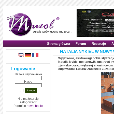
Strona główna
Forum
Recenzje
A
NATALIA NYKIEL W NOWYM 
Wyjątkowe, ekstrawaganckie stylizacje
Natalia Nykiel postanowiła opatrzyć swó
zjawisko coraz większej anonimowości
Logowanie
odpowiadali Łukasz Zabłocki i Zuza S
Nazwa użytkownika
Hasło
Nie możesz się
zalogować?
Poproś o
nowe hasło