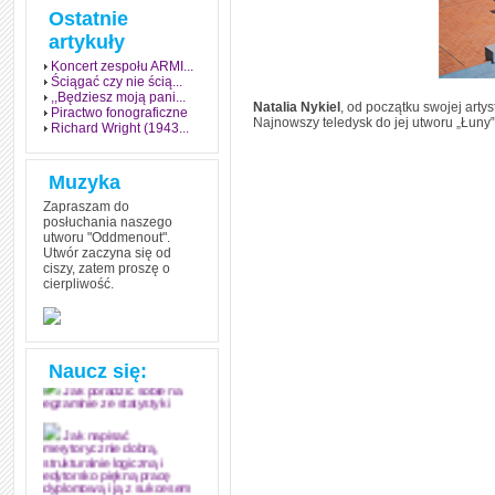
Ostatnie
artykuły
Koncert zespołu ARMI...
Ściągać czy nie ścią...
,,Będziesz moją pani...
Natalia Nykiel
, od początku swojej arty
Piractwo fonograficzne
Najnowszy teledysk do jej utworu „Łuny‟ 
Richard Wright (1943...
Muzyka
Zapraszam do
posłuchania naszego
utworu "Oddmenout".
Utwór zaczyna się od
ciszy, zatem proszę o
cierpliwość.
Jak stworzyć fenomen
grozy w muzyce
Jak zdać każdy
egzamin? Poznaj metody
mistrzów
Naucz się:
Jak poradzić sobie na
egzaminie ze statystyki
Jak napisać
merytorycznie dobrą,
strukturalnie logiczną i
edytorsko piękną pracę
dyplomową i ją z sukcesem