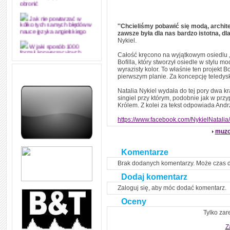
obronić
Jak nie powtarzać w
''Chcieliśmy pobawić się modą, archite
kółko tych samych błędów w
zawsze była dla nas bardzo istotna, dla
nauce języka angielskiego
Nykiel.
W jaki sposób 1000
Całość kręcono na wyjątkowym osiedlu „G
formuł konwersacyjnych
pozwoli Ci opanować język
Bofilla, który stworzył osiedle w stylu 
angielski i sprawną
wyrazisty kolor. To właśnie ten projekt 
komunikację
pierwszym planie. Za koncepcję teledys
Angielskie przyimki
Natalia Nykiel wydała do tej pory dwa kr
(prepositions) na 1000
singiel przy którym, podobnie jak w pr
praktycznych przykładach,
Królem. Z kolei za tekst odpowiada Andr
dzięki którym łatwiej je
zapamiętasz
https://www.facebook.com/NykielNatalia/
W końcu ktoś po ludzku i
muzo
zrozumiale wytłumaczył, na
czym polega mowa zależna
(reported speech) w języku
Komentarze
angielskim
Brak dodanych komentarzy. Może czas 
Jak zacząć czytać
szybciej i więcej, ale nie
Dodaj komentarz
dłużej!
Zaloguj się, aby móc dodać komentarz.
Oceny
Tylko zar
Z