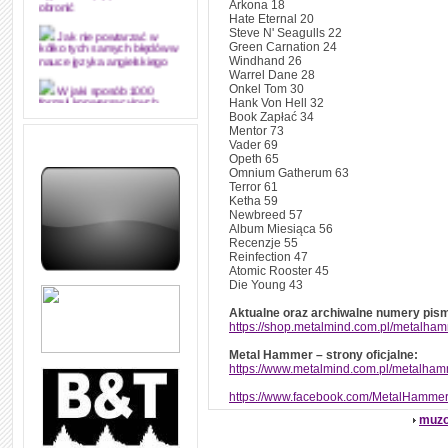
Arkona 18
obronić
Hate Eternal 20
Steve N' Seagulls 22
Jak nie powtarzać w
Green Carnation 24
kółko tych samych błędów w
Windhand 26
nauce języka angielskiego
Warrel Dane 28
Onkel Tom 30
W jaki sposób 1000
Hank Von Hell 32
formuł konwersacyjnych
Book Zapłać 34
pozwoli Ci opanować język
Mentor 73
angielski i sprawną
komunikację
Vader 69
Opeth 65
Omnium Gatherum 63
Angielskie przyimki
(prepositions) na 1000
Terror 61
praktycznych przykładach,
Ketha 59
dzięki którym łatwiej je
Newbreed 57
zapamiętasz
Album Miesiąca 56
Recenzje 55
W końcu ktoś po ludzku i
Reinfection 47
zrozumiale wytłumaczył, na
Atomic Rooster 45
czym polega mowa zależna
Die Young 43
(reported speech) w języku
angielskim
Aktualne oraz archiwalne numery pis
https://shop.metalmind.com.pl/metalham
Jak zacząć czytać
szybciej i więcej, ale nie
dłużej!
Metal Hammer – strony oficjalne:
https://www.metalmind.com.pl/metalham
https://www.facebook.com/MetalHamme
muzo