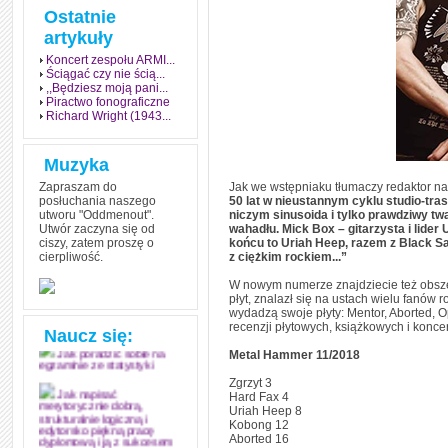
Ostatnie
artykuły
Koncert zespołu ARMI...
Ściągać czy nie ścią...
,,Będziesz moją pani...
Piractwo fonograficzne
Richard Wright (1943...
Muzyka
Zapraszam do
Jak we wstępniaku tłumaczy redaktor n
posłuchania naszego
50 lat w nieustannym cyklu studio-tras
utworu "Oddmenout".
niczym sinusoida i tylko prawdziwy tw
Utwór zaczyna się od
wahadłu. Mick Box – gitarzysta i lider
ciszy, zatem proszę o
końcu to Uriah Heep, razem z Black Sa
cierpliwość.
z ciężkim rockiem...”
Jak stworzyć fenomen
grozy w muzyce
W nowym numerze znajdziecie też obsze
płyt, znalazł się na ustach wielu fanów
Jak zdać każdy
wydadzą swoje płyty: Mentor, Aborted, O
egzamin? Poznaj metody
recenzji płytowych, książkowych i konce
mistrzów
Naucz się:
Metal Hammer 11/2018
Jak poradzić sobie na
egzaminie ze statystyki
Zgrzyt 3
Hard Fax 4
Jak napisać
Uriah Heep 8
merytorycznie dobrą,
strukturalnie logiczną i
Kobong 12
edytorsko piękną pracę
Aborted 16
dyplomową i ją z sukcesem