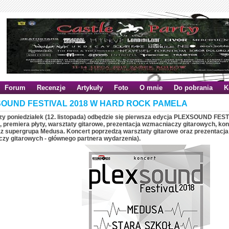
Forum
Recenzje
Artykuły
Foto
O mnie
Do pobrania
K
OUND FESTIVAL 2018 W HARD ROCK PAMELA
szy poniedziałek (12. listopada) odbędzie się pierwsza edycja PLEXSOUND FEST
, premiera płyty, warsztaty gitarowe, prezentacja wzmacniaczy gitarowych, kon
az supergrupa Medusa. Koncert poprzedzą warsztaty gitarowe oraz prezentacj
zy gitarowych - głównego partnera wydarzenia).