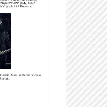
znym kształcie płyty, swoje
la's" jest HRPP Records.
kładzie: Mariusz Detmer (śpiew,
kusja).