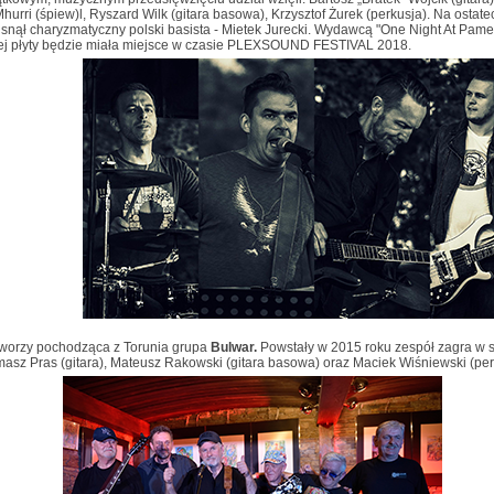
urri (śpiew)l, Ryszard Wilk (gitara basowa), Krzysztof Żurek (perkusja). Na ostatec
isnął charyzmatyczny polski basista - Mietek Jurecki. Wydawcą "One Night At Pame
tej płyty będzie miała miejsce w czasie PLEXSOUND FESTIVAL 2018.
tworzy pochodząca z Torunia grupa
Bulwar.
Powstały w 2015 roku zespół zagra w s
omasz Pras (gitara), Mateusz Rakowski (gitara basowa) oraz Maciek Wiśniewski (per