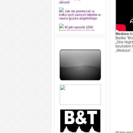
dyplomową i ją z sukcesem
obronić
Jak nie powtarzać w
kółko tych samych błędów w
nauce języka angielskiego
W jaki sposób 1000
formuł konwersacyjnych
Medusa
to
pozwoli Ci opanować język
Bartka "Br
angielski i sprawną
„One Night
komunikację
toruńskim 
„Medusa”.
Angielskie przyimki
(prepositions) na 1000
praktycznych przykładach,
dzięki którym łatwiej je
zapamiętasz
W końcu ktoś po ludzku i
zrozumiale wytłumaczył, na
czym polega mowa zależna
(reported speech) w języku
angielskim
Jak zacząć czytać
szybciej i więcej, ale nie
dłużej!
W tym wyją