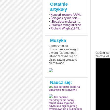
Ostatnie
artykuły
Koncert zespołu ARMI...
Ściągać czy nie ścią...
,,Będziesz moją pani...
Piractwo fonograficzne
Richard Wright (1943...
Muzyka
Zapraszam do
posłuchania naszego
utworu "Oddmenout".
Gośćmi sp
Utwór zaczyna się od
założyciel
ciszy, zatem proszę o
cierpliwość.
Jak stworzyć fenomen
grozy w muzyce
Jak zdać każdy
egzamin? Poznaj metody
mistrzów
Naucz się:
Jak poradzić sobie na
egzaminie ze statystyki
Jak napisać
merytorycznie dobrą,
strukturalnie logiczną i
edytorsko piękną pracę