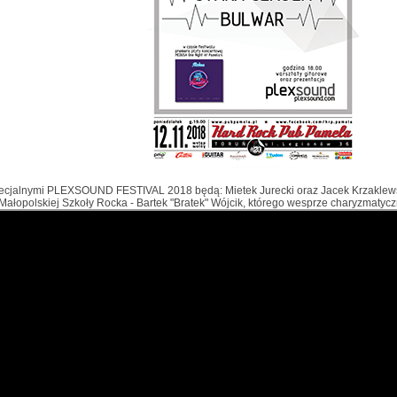
ecjalnymi PLEXSOUND FESTIVAL 2018 będą: Mietek Jurecki oraz Jacek Krzaklews
 Małopolskiej Szkoły Rocka - Bartek "Bratek" Wójcik, którego wesprze charyzmatycz