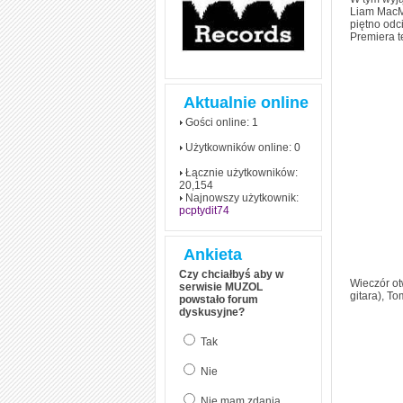
Liam MacMh
piętno odc
Premiera 
Aktualnie online
Gości online: 1
Użytkowników online: 0
Łącznie użytkowników:
20,154
Najnowszy użytkownik:
pcptydit74
Ankieta
Czy chciałbyś aby w
Wieczór o
serwisie MUZOL
gitara), T
powstało forum
dyskusyjne?
Tak
Nie
Nie mam zdania