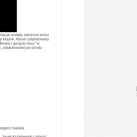
macja została założona przez
gi krążek. Album zatytułowany
kowej i gorącej nocy" w
, zatytułowanej po prostu
rzegorz Galuba
 Jacek Krzaklewski ( gitara),