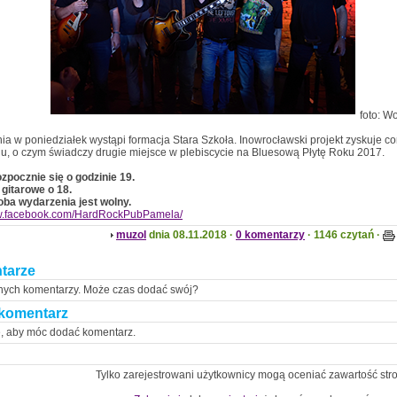
foto: W
nia w poniedziałek wystąpi formacja Stara Szkoła. Inowrocławski projekt zyskuje co
ju, o czym świadczy drugie miejsce w plebiscycie na Bluesową Płytę Roku 2017.
zpocznie się o godzinie 19.
gitarowe o 18.
oba wydarzenia jest wolny.
ww.facebook.com/HardRockPubPamela/
muzol
dnia 08.11.2018 ·
0 komentarzy
· 1146 czytań ·
tarze
nych komentarzy. Może czas dodać swój?
komentarz
ę, aby móc dodać komentarz.
Tylko zarejestrowani użytkownicy mogą oceniać zawartość str