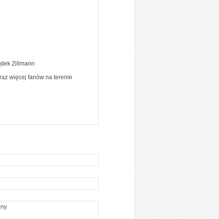
ojtek Zillmann
raz więcej fanów na terenie
ony