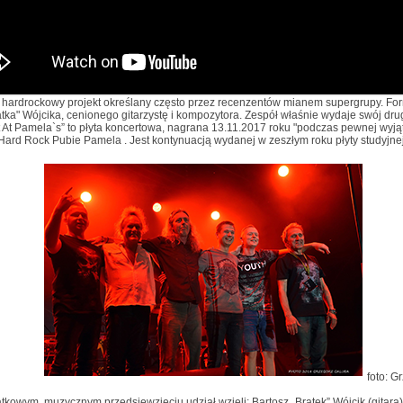
 hardrockowy projekt określany często przez recenzentów mianem supergrupy. For
atka" Wójcika, cenionego gitarzystę i kompozytora. Zespół właśnie wydaje swój dru
 At Pamela`s” to płyta koncertowa, nagrana 13.11.2017 roku "podczas pewnej wyjąt
Hard Rock Pubie Pamela . Jest kontynuacją wydanej w zeszłym roku płyty studyjnej
foto: G
tkowym, muzycznym przedsięwzięciu udział wzięli: Bartosz „Bratek” Wójcik (gitara),