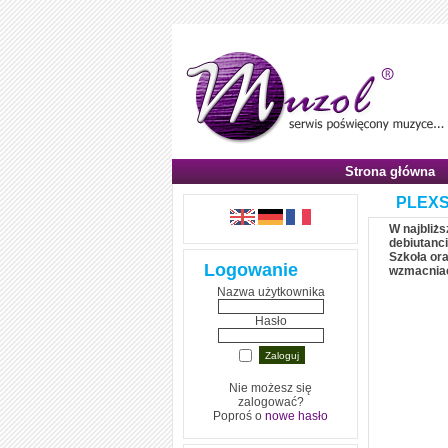
Strona główna
PLEXS
W najbliż
debiutanci
Szkoła or
Logowanie
wzmacniac
Nazwa użytkownika
Hasło
Nie możesz się
zalogować?
Poproś o
nowe hasło