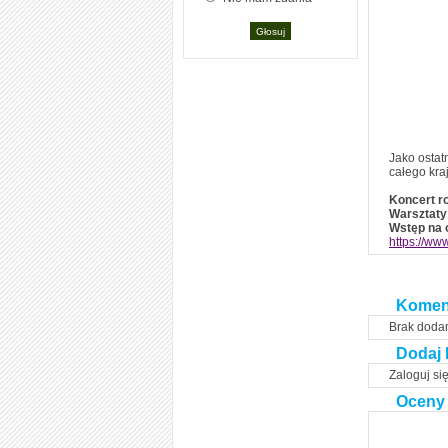
Jako ostat
całego kra
Koncert ro
Warsztaty 
Wstęp na 
https://w
Komen
Brak doda
Dodaj 
Zaloguj si
Oceny