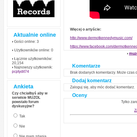
czym polega mowa zależna
(reported speech) w języku
angielskim
Jak zacząć czytać
szybciej i więcej, ale nie
dłużej!
Więcej o artyście:
Aktualnie online
http://www.dermotkennedymusic.com/
Gości online: 3
https://www.facebook.com/dermotkenne
Użytkowników online: 0
muz
Łącznie użytkowników:
20,154
Komentarze
Najnowszy użytkownik:
pcptydit74
Brak dodanych komentarzy. Może czas 
Dodaj komentarz
Ankieta
Zaloguj się, aby móc dodać komentarz.
Czy chciałbyś aby w
Oceny
serwisie MUZOL
powstało forum
Tylko zar
dyskusyjne?
Z
Tak
Nie
Nie mam zdania