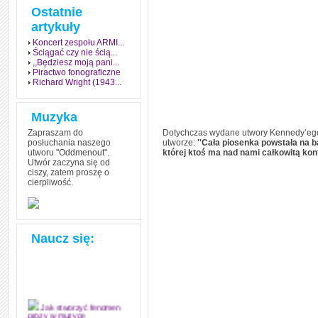
Ostatnie
artykuły
Koncert zespołu ARMI...
Ściągać czy nie ścią...
,,Będziesz moją pani...
Piractwo fonograficzne
Richard Wright (1943...
Muzyka
Zapraszam do
Dotychczas wydane utwory Kennedy’ego
posłuchania naszego
utworze:
''Cała piosenka powstała na b
utworu "Oddmenout".
której ktoś ma nad nami całkowitą kont
Utwór zaczyna się od
ciszy, zatem proszę o
cierpliwość.
Naucz się:
Jak stworzyć fenomen