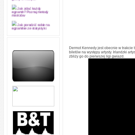
grozy w muzyce
Jak zdać każdy
egzamin? Poznaj metody
mistrzów
Jak poradzić sobie na
egzaminie ze statystyki
Jak napisać
merytorycznie dobrą,
strukturalnie logiczną i
Dermot Kennedy jest obecnie w trakcie t
edytorsko piękną pracę
biletów na występy artysty. Irlandzki art
dyplomową i ją z sukcesem
zbliży go do pierwszej ligi gwiazd.
obronić
Jak nie powtarzać w
kółko tych samych błędów w
nauce języka angielskiego
W jaki sposób 1000
formuł konwersacyjnych
pozwoli Ci opanować język
angielski i sprawną
komunikację
Angielskie przyimki
(prepositions) na 1000
praktycznych przykładach,
dzięki którym łatwiej je
zapamiętasz
W końcu ktoś po ludzku i
zrozumiale wytłumaczył, na